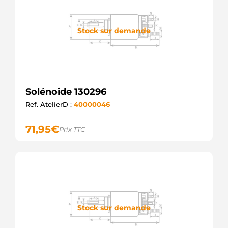
Stock sur demande
Solénoide 130296
Ref. AtelierD :
40000046
71,95
€
Prix TTC
Stock sur demande