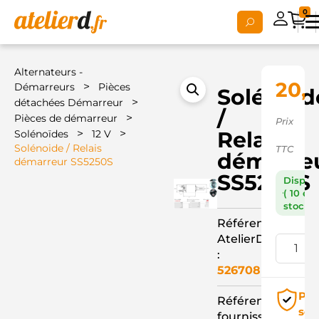
0
Alternateurs -
20,
>
Démarreurs
Pièces
Solénoid
>
détachées Démarreur
/
>
Pièces de démarreur
Prix
>
>
Relais
Solénoïdes
12 V
Solénoide / Relais
TTC
démarre
démarreur SS5250S
SS5250S
Dispon
( 10 en
stock )
Référence
AtelierD
:
526708
Pai
Référence
séc
fournisseur