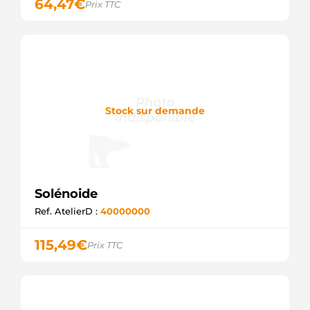
64,47
€
Prix TTC
Stock sur demande
Solénoide
Ref. AtelierD :
40000000
115,49
€
Prix TTC