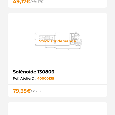
49,17
€
Prix TTC
Stock sur demande
Solénoide 130806
Ref. AtelierD :
40000135
79,35
€
Prix TTC