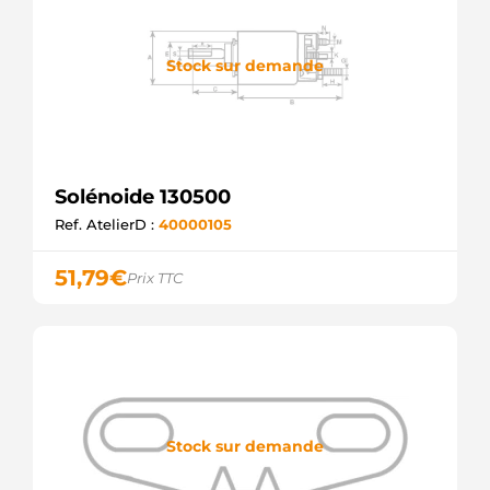
Stock sur demande
Solénoide 130500
Ref. AtelierD :
40000105
51,79
€
Prix TTC
Stock sur demande