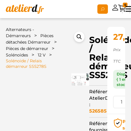
0
Alternateurs -
27,
>
Démarreurs
Pièces
Solénoid
>
détachées Démarreur
/
>
Pièces de démarreur
Prix
>
>
Relais
Solénoïdes
12 V
Solénoide / Relais
TTC
démarre
démarreur SS5278S
SS5278S
Dispon
( 1 en
stock )
Référence
AtelierD
:
526585
Pai
Référence
séc
fournisseur