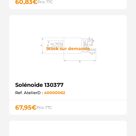
60,83
€
Prix TTC
Stock sur demande
Solénoide 130377
Ref. AtelierD :
40000062
67,95
€
Prix TTC