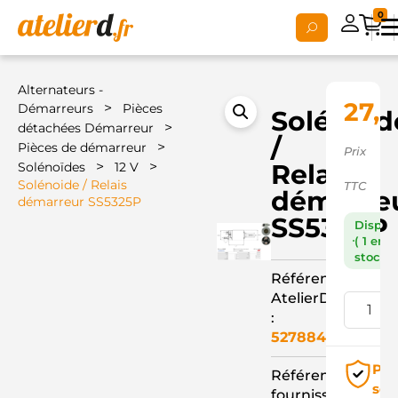
0
Alternateurs -
27,0
>
Démarreurs
Pièces
Solénoid
>
détachées Démarreur
/
>
Pièces de démarreur
Prix
>
>
Relais
Solénoïdes
12 V
Solénoide / Relais
TTC
démarre
démarreur SS5325P
SS5325P
Dispon
( 1 en
stock )
Référence
AtelierD
:
527884
Pai
Référence
séc
fournisseur