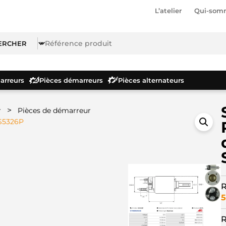
L’atelier
Qui-som
rreurs
Pièces démarreurs
Pièces alternateurs
>
r
Pièces de démarreur
SS5326P
R
5
R