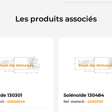
Les produits associés
tock sur demande
Stock sur deman
ide 130301
Solénoide 130484
erD :
40000049
Ref. AtelierD :
40000101