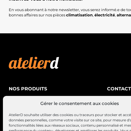
En vous abonnant à notre newsletter, vous serez informé.e de to
bonnes affaires sur nos pièces
climatisation
,
électricité
,
altern
NOS PRODUITS
CONTACT
AtelierD
Climatisation
Gérer le consentement aux cookies
88200 SA
Électricité
03 29 22 3
AtelierD souhaite utiliser des cookies ou traceurs pour stocker et acc
Alternateurs – Démarreurs
contact@at
données personnelles, comme votre visite sur ce site, pour mesure d'
fonctionnalités liées aux réseaux sociaux, contenu personnalisé et me
performance du contenu, développer et améliorer les produits, Vous