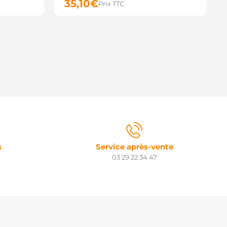
35,10
€
Prix TTC
s
Service après-vente
03 29 22 34 47