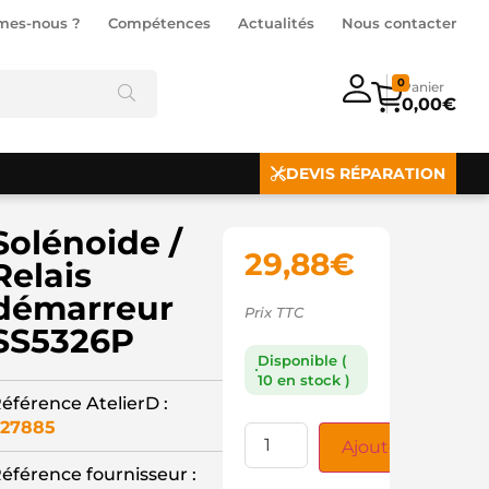
mes-nous ?
Compétences
Actualités
Nous contacter
0
0,00
€
DEVIS RÉPARATION
Solénoide /
29,88
€
Relais
démarreur
Prix TTC
SS5326P
Disponible (
10 en stock )
éférence AtelierD :
27885
Ajouter au panie
éférence fournisseur :