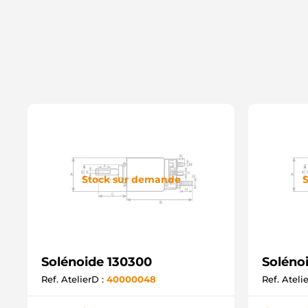
Stock sur demande
S
Solénoide 130300
Soléno
Ref. AtelierD :
40000048
Ref. Ateli