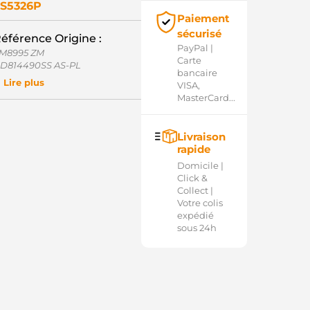
S5326P
Paiement
sécurisé
éférence Origine :
PayPal |
M8995 ZM
Carte
D814490SS AS-PL
bancaire
995 ZM
Lire plus
VISA,
30176 CARGO
MasterCard...
SM0176 KRAUF
54.001.291.206 PSH
54.001.291.590 PSH
Livraison
032330176 CARGO
rapide
Domicile |
Click &
Collect |
Votre colis
expédié
sous 24h