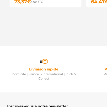
73,37
€
64,47
Prix TTC
Livraison rapide
P
Domicile | France & International | Click &
Pa
Collect
Inscrivez-vous à notre newsletter