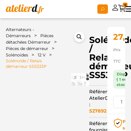
0
Alternateurs -
27,2
>
Démarreurs
Pièces
Solénoid
>
détachées Démarreur
/
>
Pièces de démarreur
Prix
>
>
Relais
Solénoïdes
12 V
Solénoide / Relais
TTC
démarre
démarreur SS5333P
SS5333P
Dispon
( 1 en
stock )
Référence
AtelierD
:
527892
Pai
Référence
séc
fournisseur