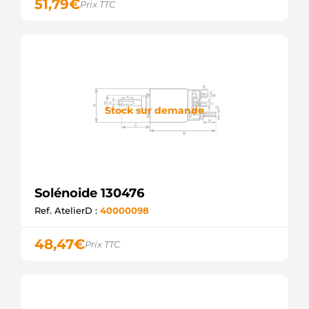
51,79
€
Prix TTC
Stock sur demande
Solénoide 130476
Ref. AtelierD :
40000098
48,47
€
Prix TTC