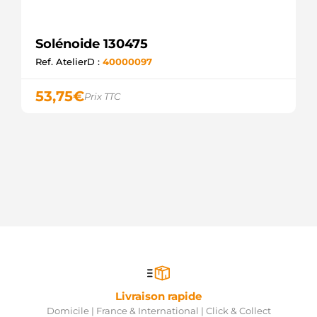
Solénoide 130475
Ref. AtelierD :
40000097
53,75
€
Prix TTC
Livraison rapide
Domicile | France & International | Click & Collect