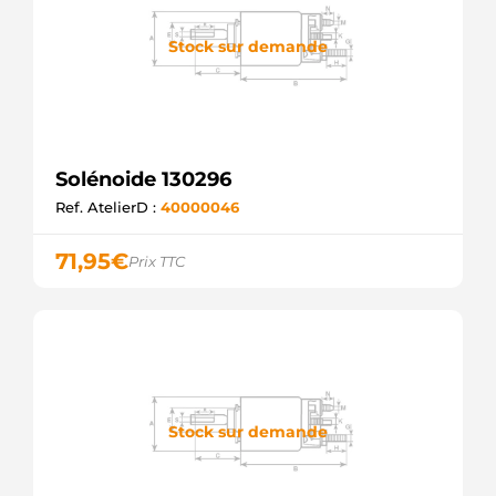
Stock sur demande
Solénoide 130296
Ref. AtelierD :
40000046
71,95
€
Prix TTC
Stock sur demande