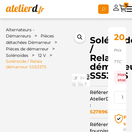
0
Alternateurs -
20,
>
Démarreurs
Pièces
Solénoid
>
détachées Démarreur
/
>
Pièces de démarreur
Prix
>
>
Relais
Solénoïdes
12 V
Solénoide / Relais
TTC
démarre
démarreur SS5337S
SS5337S
Hors
stock
Référence
AtelierD
:
527896
Pai
séc
Référence
Pay
fournisseur