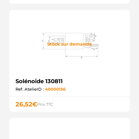
Stock sur demande
Solénoide 130811
Ref. AtelierD :
40000136
26,52
€
Prix TTC