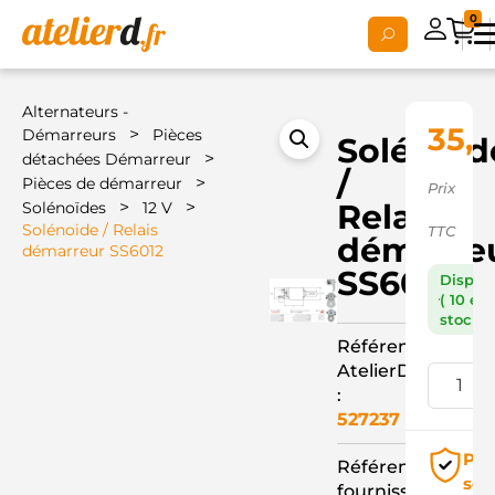
0
Alternateurs -
35,
>
Démarreurs
Pièces
Solénoid
>
détachées Démarreur
/
>
Pièces de démarreur
Prix
>
>
Relais
Solénoïdes
12 V
Solénoide / Relais
TTC
démarre
démarreur SS6012
SS6012
Dispon
( 10 en
stock )
Référence
AtelierD
:
527237
Pai
Référence
séc
fournisseur