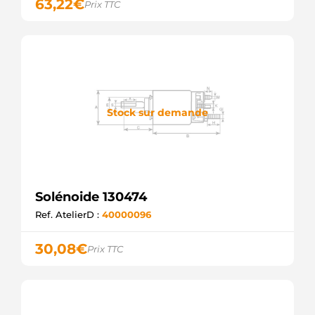
63,22
€
Prix TTC
Stock sur demande
Solénoide 130474
Ref. AtelierD :
40000096
30,08
€
Prix TTC