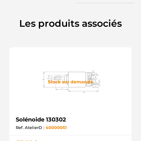
SOL6059
ELECTROLOG
F032230581
Les produits associés
CARGO
Stock sur demande
Solénoide 130302
Ref. AtelierD :
40000051