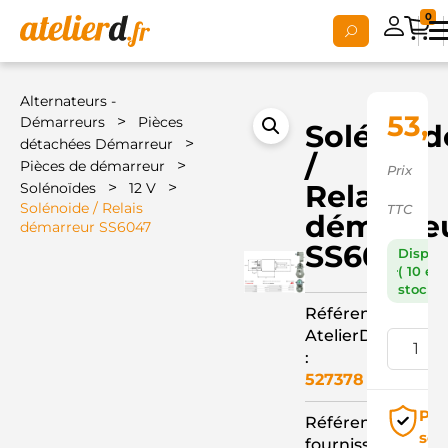
0
Alternateurs -
53,
>
Démarreurs
Pièces
Solénoid
>
détachées Démarreur
/
>
Pièces de démarreur
Prix
>
>
Relais
Solénoïdes
12 V
Solénoide / Relais
TTC
démarre
démarreur SS6047
SS6047
Dispon
( 10 en
stock )
Référence
AtelierD
:
527378
Pai
Référence
séc
fournisseur