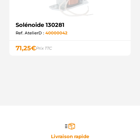
Solénoide 130281
Ref. AtelierD :
40000042
71,25
€
Prix TTC
Livraison rapide