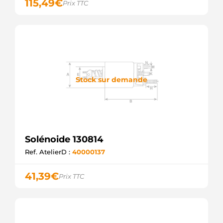
115,49
€
Prix TTC
Stock sur demande
Solénoide 130814
Ref. AtelierD :
40000137
41,39
€
Prix TTC