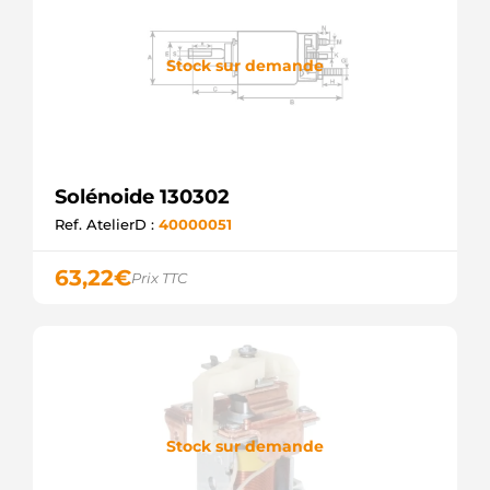
Stock sur demande
Solénoide 130302
Ref. AtelierD :
40000051
63,22
€
Prix TTC
Stock sur demande