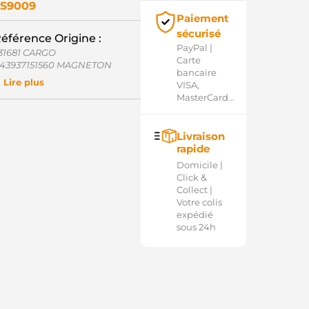
S9009
Paiement
sécurisé
éférence Origine :
PayPal |
31681 CARGO
Carte
43937151560 MAGNETON
bancaire
152560 MAGNETON
Lire plus
VISA,
152762 MAGNETON
MasterCard...
153142 MAGNETON
153182 MAGNETON
153612 MAGNETON
Livraison
153912 MAGNETON
rapide
154142 MAGNETON
Q2030229 CQ
Domicile |
ND12043 WOODAUTO
Click &
SG1681 KRAUF
Collect |
SG7681 KRAUF
Votre colis
SG9681 KRAUF
expédié
OLX112 ELECTROLOG
sous 24h
155882EL MAGNETON
154142EL MAGNETON
154232EL MAGNETON
155272EL MAGNETON
032231681 CARGO