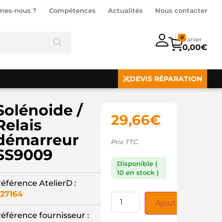
mes-nous ?
Compétences
Actualités
Nous contacter
0
0,00
€
DEVIS RÉPARATION
Solénoide /
29,66
€
Relais
démarreur
Prix TTC
SS9009
Disponible (
10 en stock )
éférence AtelierD :
27164
Ajouter au panie
éférence fournisseur :