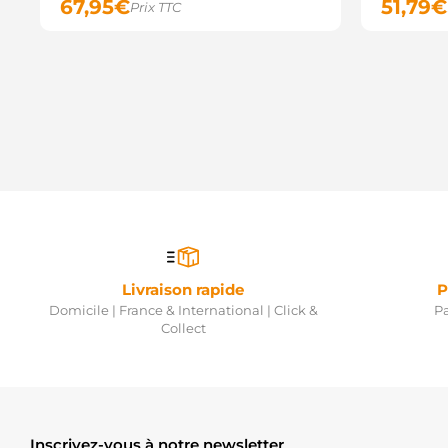
67,95
€
51,79
€
Prix TTC
Livraison rapide
P
Domicile | France & International | Click &
Pa
Collect
Inscrivez-vous à notre newsletter