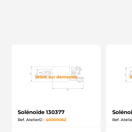
Stock sur demande
S
Solénoide 130377
Soléno
Ref. AtelierD :
40000062
Ref. Ateli