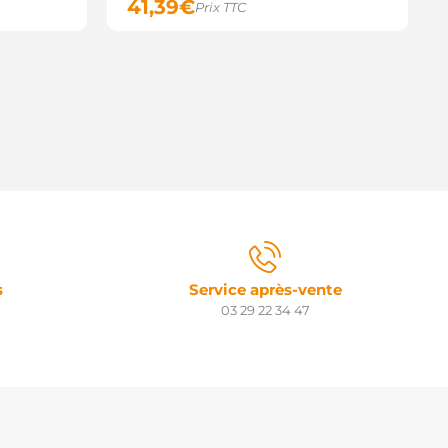
41,39
€
Prix TTC
s
Service après-vente
03 29 22 34 47