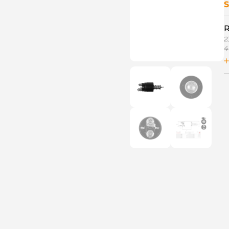
S
R
2
4
7
7
7
7
7
7
7
C
S
S
S
S
S
7
7
7
7
F