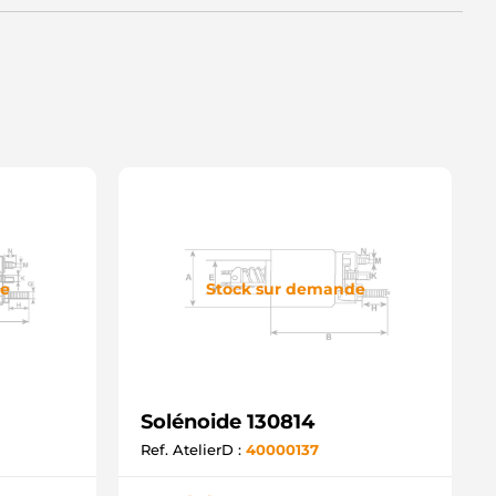
de
Stock sur demande
Solénoide 130814
Ref. AtelierD :
40000137