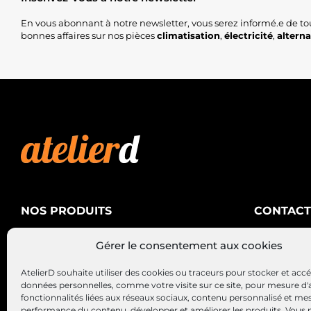
En vous abonnant à notre newsletter, vous serez informé.e de to
bonnes affaires sur nos pièces
climatisation
,
électricité
,
altern
NOS PRODUITS
CONTACT
AtelierD
Climatisation
Gérer le consentement aux cookies
88200 SA
Électricité
03 29 22 3
AtelierD souhaite utiliser des cookies ou traceurs pour stocker et acc
Alternateurs – Démarreurs
contact@at
données personnelles, comme votre visite sur ce site, pour mesure d'
fonctionnalités liées aux réseaux sociaux, contenu personnalisé et me
performance du contenu, développer et améliorer les produits, Vous