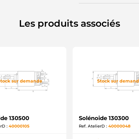
Les produits associés
tock sur demande
Stock sur deman
ide 130500
Solénoide 130300
erD :
40000105
Ref. AtelierD :
40000048