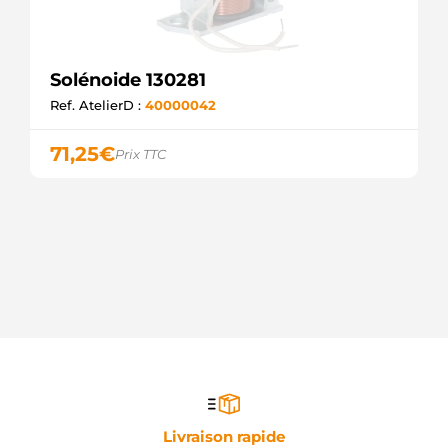
Solénoide 130281
Ref. AtelierD :
40000042
71,25
€
Prix TTC
Livraison rapide