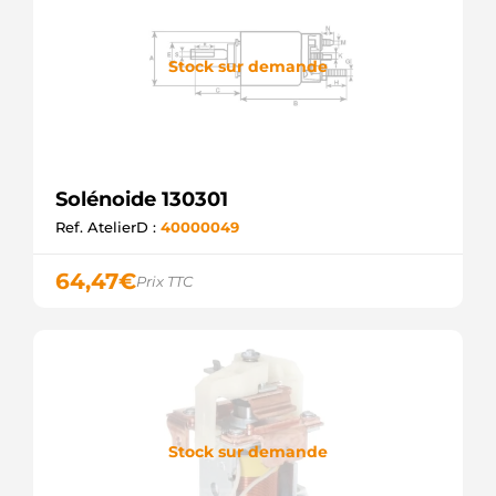
Stock sur demande
Solénoide 130301
Ref. AtelierD :
40000049
64,47
€
Prix TTC
Stock sur demande