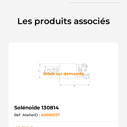
F032235077
CARGO
Les produits associés
Stock sur demande
Solénoide 130814
Ref. AtelierD :
40000137