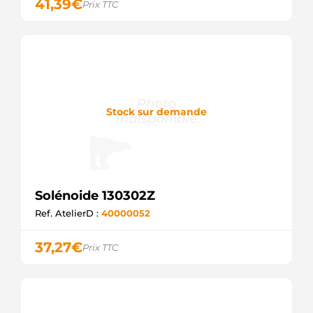
41,39
€
Prix TTC
Stock sur demande
Solénoide 130302Z
Ref. AtelierD :
40000052
37,27
€
Prix TTC