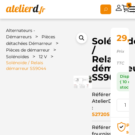
0
Alternateurs -
29,
>
Démarreurs
Pièces
Solénoid
>
détachées Démarreur
/
>
Pièces de démarreur
Prix
>
>
Relais
Solénoïdes
12 V
Solénoide / Relais
TTC
démarre
démarreur SS9044
SS9044
Dispon
( 10 en
stock )
Référence
AtelierD
:
527205
Pai
Référence
séc
fournisseur