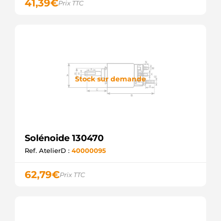
41,39
€
Prix TTC
Stock sur demande
Solénoide 130470
Ref. AtelierD :
40000095
62,79
€
Prix TTC