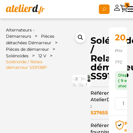
0
Alternateurs -
20,
>
Démarreurs
Pièces
Solénoid
>
détachées Démarreur
/
>
Pièces de démarreur
Prix
>
>
Relais
Solénoïdes
12 V
Solénoide / Relais
TTC
démarre
démarreur SS9138P
SS9138P
Dispon
( 9 en
stock )
Référence
AtelierD
:
527655
Pai
Référence
séc
fournisseur