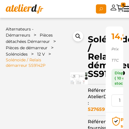
0
Alternateurs -
14,9
>
Démarreurs
Pièces
Solénoid
>
détachées Démarreur
/
>
Pièces de démarreur
Prix
>
>
Relais
Solénoïdes
12 V
Solénoide / Relais
TTC
démarre
démarreur SS9142P
SS9142P
Dispon
( 10 en
stock )
Référence
AtelierD
:
527659
Pai
Référence
séc
fournisseur