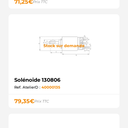
71,25
€
Prix TTC
Stock sur demande
Solénoide 130806
Ref. AtelierD :
40000135
79,35
€
Prix TTC