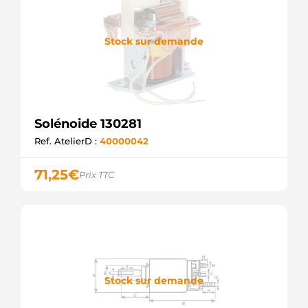
Stock sur demande
Solénoide 130281
Ref. AtelierD :
40000042
71,25
€
Prix TTC
Stock sur demande