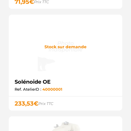
71,95
€
Prix TTC
Stock sur demande
Solénoide OE
Ref. AtelierD :
40000001
233,53
€
Prix TTC