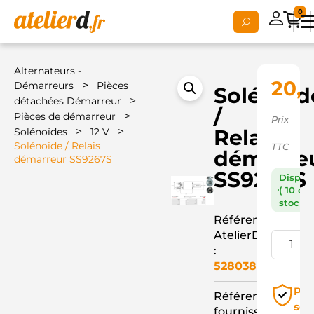
0
Alternateurs -
20,
>
Démarreurs
Pièces
Solénoid
>
détachées Démarreur
/
>
Pièces de démarreur
Prix
>
>
Relais
Solénoïdes
12 V
Solénoide / Relais
TTC
démarre
démarreur SS9267S
SS9267S
Dispon
( 10 en
stock )
Référence
AtelierD
:
528038
Pai
Référence
séc
fournisseur