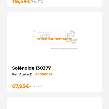
115,49
€
Prix TTC
Stock sur demande
Solénoide 130377
Ref. AtelierD :
40000062
67,95
€
Prix TTC