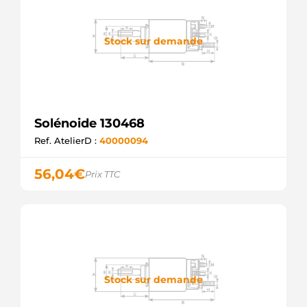
Stock sur demande
Solénoide 130468
Ref. AtelierD :
40000094
56,04
€
Prix TTC
Stock sur demande