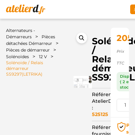
Alternateurs -
205
>
Démarreurs
Pièces
Solénoid
>
détachées Démarreur
/
>
Pièces de démarreur
Prix
>
>
Relais
Solénoïdes
12 V
Solénoide / Relais
TTC
démarre
démarreur
SS9297(LETRIKA)
SS9297(
Dispon
( 2 en
stock )
Référence
AtelierD
:
525125
Pai
Référence
séc
fournisseur