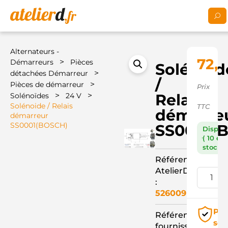
Alternateurs -
72,7
>
Démarreurs
Pièces
Solénoid
>
détachées Démarreur
/
>
Pièces de démarreur
Prix
>
>
Relais
Solénoïdes
24 V
Solénoide / Relais
TTC
démarre
démarreur
SS0001(BOSCH)
SS0001(
Dispon
( 10 en
stock )
Référence
AtelierD
:
526009
Pai
Référence
séc
fournisseur