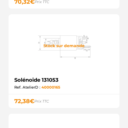
70,32
€
Prix TTC
VOLVO
252121
DAF
2Y2398
CATERPILLAR
300352
SCANIA
4.6035.1
IKA
Stock sur demande
42488353
KHD
5000587897
RENAULT
5000819605
RENAULT
Solénoide 131053
60-15-
6571
Ref. AtelierD :
40000165
WILSON
609934
72,38
€
Prix TTC
DAF
6107233
FORD
66-9118-1
WAI /
TRANSPO