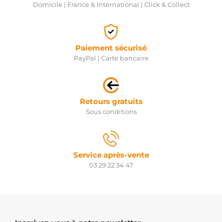
SND13114
Domicile | France & International | Click & Collect
WOODAUTO
SSB0304
KRAUF
UD805119(BOSCH)SS
AS-PL
Paiement sécurisé
ZM902
PayPal | Carte bancaire
ZM
130304
CARGO
333155
CARGO
Retours gratuits
SOL1083
Sous conditions
ELECTROLOG
70902
ZEN
ZN70902
ZEN
Service après-vente
1986SE0384
03 29 22 34 47
BOSCH
F032333155
CARGO
F032130304
CARGO
1.21398