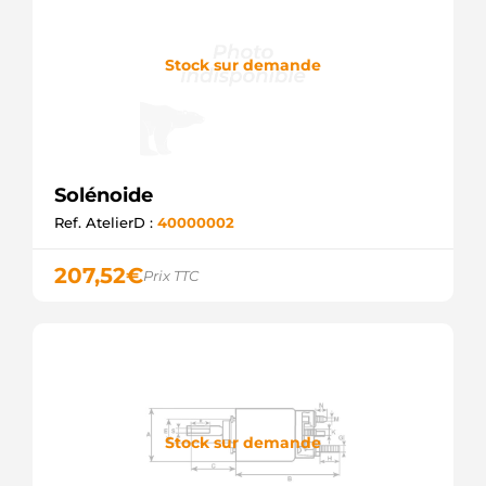
6660-
4122
DIXIE
Stock sur demande
75207433
FIAT
7701004961
RENAULT
79052266
IVECO
79850018
Solénoide
FIAT
Ref. AtelierD :
40000002
81221560
FIAT
81262120012
207,52
€
Prix TTC
MAN
81262120016
MAN
81262120017
MAN
81262120028
MAN
8193990
Stock sur demande
IVECO
82274433
FIAT