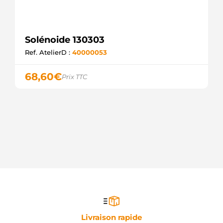
82DB11450AA
FORD
82DB11K134AA
FORD
Solénoide 130303
940113050337
Ref. AtelierD :
40000053
MAGNETI
MARELLI
992070
68,60
€
Prix TTC
FIAT
A0001524210
MERCEDES
A0001526010
MERCEDES
A0001528910
MERCEDES
AME0337
MAGNETI
MARELLI
BOS0331450001
WOODAUTO
E3361
GHIBAUDI
SND1108
WOODAUTO
Livraison rapide