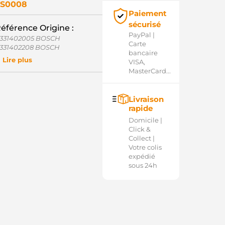
SS0008
Paiement
sécurisé
éférence Origine :
PayPal |
331402005 BOSCH
Carte
331402208 BOSCH
bancaire
012027 POWERMAX
Lire plus
VISA,
1992387 VOLVO
MasterCard...
31053 CARGO
9024455 DELCO
27580 ERA
Livraison
31402005 BOSCH
rapide
31402208 BOSCH
33143 CARGO
Domicile |
87478 SCANIA
Click &
9060900 HATZ
Collect |
0-15-6632 WILSON
Votre colis
6-9104 WAI / TRANSPO
expédié
6-9104-1 WAI / TRANSPO
sous 24h
1012027 POWERMAX
40113050180 MAGNETI
ARELLI
ME0180 MAGNETI MARELLI
Q2030124 CQ
SO10609 CASCO