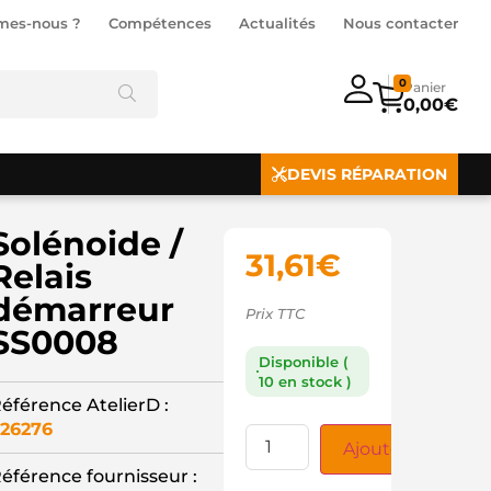
mes-nous ?
Compétences
Actualités
Nous contacter
0
0,00
€
DEVIS RÉPARATION
Solénoide /
31,61
€
Relais
démarreur
Prix TTC
SS0008
Disponible (
10 en stock )
éférence AtelierD :
26276
Ajouter au panie
éférence fournisseur :