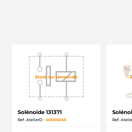
Stock sur demande
S
Solénoide 131371
Soléno
Ref. AtelierD :
40000245
Ref. Ateli