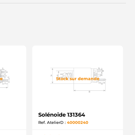
3589 GHIBAUDI
ND1469 WOODAUTO
SB1053 KRAUF
D14362SS(ZM) AS-PL
D15880SS AS-PL
M638 ZM
OL1068 ELECTROLOG
032333143 CARGO
032131053 CARGO
de
Stock sur demande
Solénoide 131364
Ref. AtelierD :
40000240