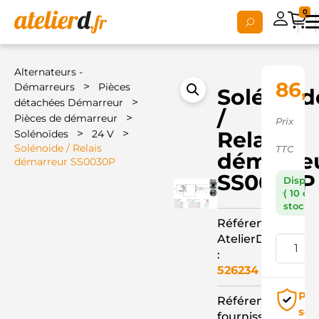
0
Alternateurs -
86,
>
Démarreurs
Pièces
Solénoid
>
détachées Démarreur
/
>
Pièces de démarreur
Prix
>
>
Relais
Solénoïdes
24 V
Solénoide / Relais
TTC
démarre
démarreur SS0030P
SS0030P
Dispon
( 10 en
stock )
Référence
AtelierD
:
526234
Pai
Référence
séc
fournisseur