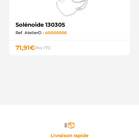
Solénoide 130305
Ref. AtelierD :
40000056
71,91
€
Prix TTC
Livraison rapide