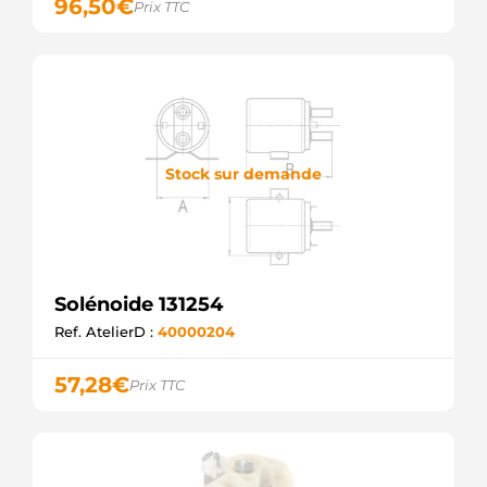
96,50
€
Prix TTC
MERCEDES
BOS2339403006
WOODAUTO
CQ2030014
CQ
CSO10603
CASCO
CSO10603AS
CASCO
Stock sur demande
CSO10603ES
CASCO
CSO10603GS
CASCO
E3687
GHIBAUDI
Solénoide 131254
SN2S-258
UNIPOINT
Ref. AtelierD :
40000204
SND11017
WOODAUTO
57,28
€
Prix TTC
SNLS-
258
UNIPOINT
SS0030
AS-PL
SSO10603