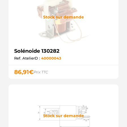
Stock sur demande
Solénoide 130282
Ref. AtelierD :
40000043
86,91
€
Prix TTC
Stock sur demande