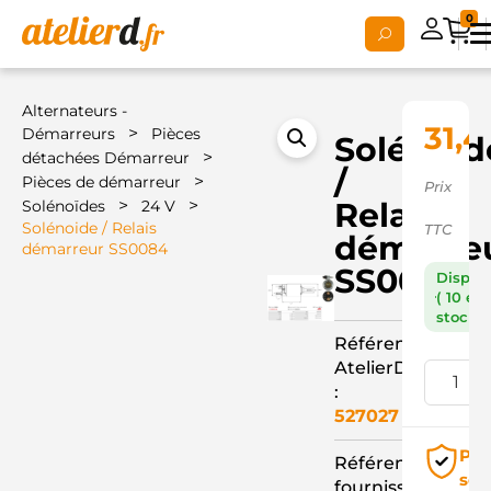
0
Alternateurs -
31,4
>
Démarreurs
Pièces
Solénoid
>
détachées Démarreur
/
>
Pièces de démarreur
Prix
>
>
Relais
Solénoïdes
24 V
Solénoide / Relais
TTC
démarre
démarreur SS0084
SS0084
Dispon
( 10 en
stock )
Référence
AtelierD
:
527027
Pai
Référence
séc
fournisseur