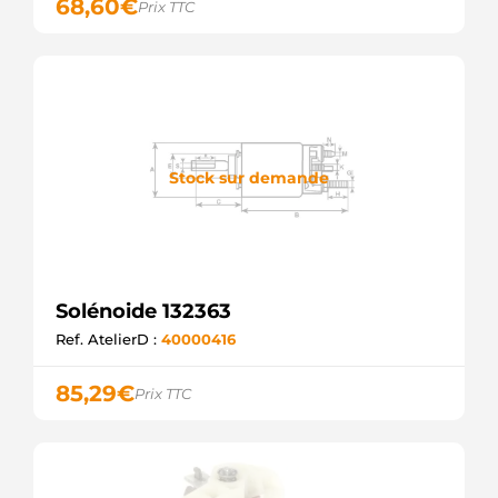
68,60
€
Prix TTC
Stock sur demande
Solénoide 132363
Ref. AtelierD :
40000416
85,29
€
Prix TTC