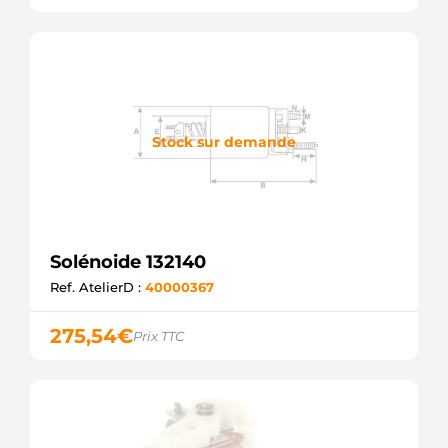
10610476
ALANKO
CSO10628AS
CASCO
4.6403.9
IKA
46412
MEAT &
Stock sur demande
DORIA
054.000.719.016
PSH
054.000.719.210
PSH
054.000.719.590
Solénoide 132140
PSH
20301826BN
Ref. AtelierD :
40000367
REAL
SSO10628.0
275,54
€
Prix TTC
SANDO
ELE126280
SIOM
ELE126280A
SIOM
BOS2339303859
WOODAUTO