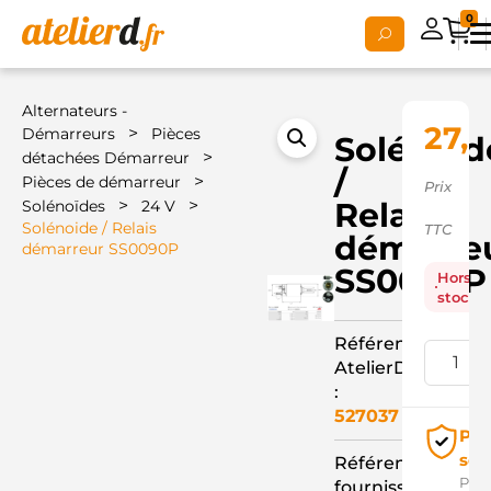
0
Alternateurs -
27,
>
Démarreurs
Pièces
Solénoid
>
détachées Démarreur
/
>
Pièces de démarreur
Prix
>
>
Relais
Solénoïdes
24 V
Solénoide / Relais
TTC
démarre
démarreur SS0090P
SS0090P
Hors
stock
Référence
AtelierD
:
527037
Pai
séc
Référence
Pay
fournisseur