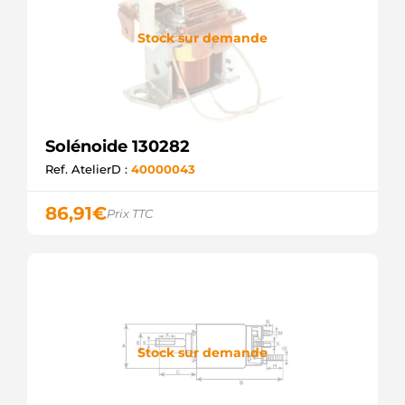
SND11023
WOODAUTO
Stock sur demande
3674 ZM
E3605
GHIBAUDI
F032138257
CARGO
Solénoide 130282
Ref. AtelierD :
40000043
86,91
€
Prix TTC
Stock sur demande