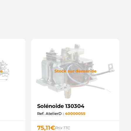
de
Stock sur demande
Solénoide 130304
Ref. AtelierD :
40000055
75,11
€
Prix TTC