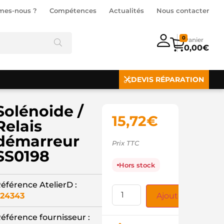
mes-nous ?
Compétences
Actualités
Nous contacter
0
0,00
€
DEVIS RÉPARATION
Solénoide /
15,72
€
Relais
démarreur
Prix TTC
SS0198
Hors stock
éférence AtelierD :
24343
Ajouter au panie
éférence fournisseur :