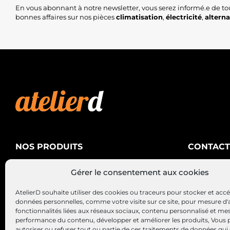
En vous abonnant à notre newsletter, vous serez informé.e de to
bonnes affaires sur nos pièces
climatisation
,
électricité
,
altern
NOS PRODUITS
CONTACT
AtelierD
Climatisation
Gérer le consentement aux cookies
88200 SA
Électricité
03 29 22 3
AtelierD souhaite utiliser des cookies ou traceurs pour stocker et acc
Alternateurs – Démarreurs
contact@at
données personnelles, comme votre visite sur ce site, pour mesure d'
fonctionnalités liées aux réseaux sociaux, contenu personnalisé et me
performance du contenu, développer et améliorer les produits, Vous
autoriser ou refuser tout ou partie de ces traitements de données qui