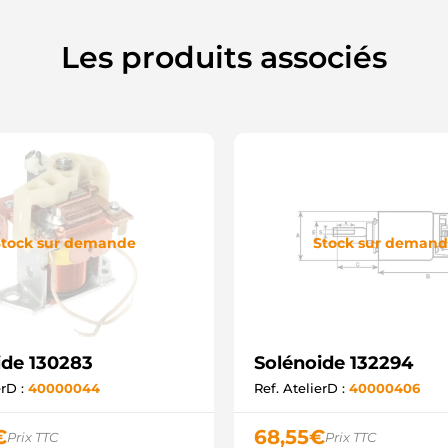
Les produits associés
tock sur demande
Stock sur deman
ide 130283
Solénoide 132294
erD :
40000044
Ref. AtelierD :
40000406
€
68,55
€
Prix TTC
Prix TTC