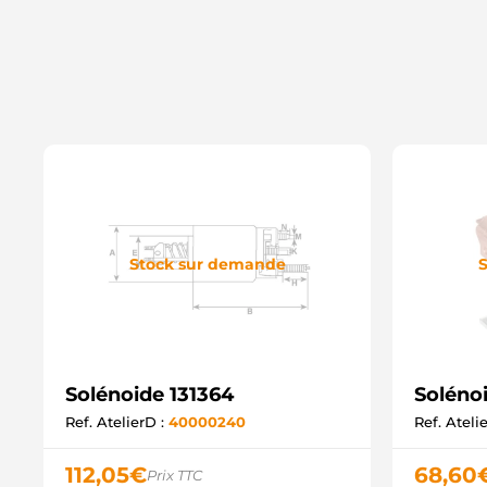
Stock sur demande
S
Solénoide 131364
Soléno
Ref. AtelierD :
40000240
Ref. Ateli
112,05
€
68,60
Prix TTC