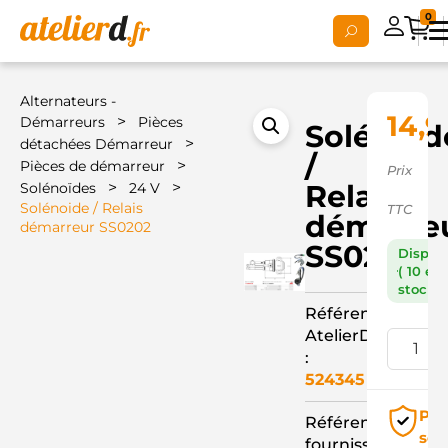
0
Alternateurs -
14,9
>
Démarreurs
Pièces
Solénoid
>
détachées Démarreur
/
>
Pièces de démarreur
Prix
>
>
Relais
Solénoïdes
24 V
Solénoide / Relais
TTC
démarre
démarreur SS0202
SS0202
Dispon
( 10 en
stock )
Référence
AtelierD
:
524345
Pai
Référence
séc
fournisseur