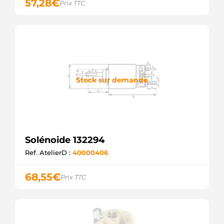
57,28
€
Prix TTC
KRAUF
SSB9267
KRAUF
SOLX032
ELECTROLOG
F032333282
CARGO
F032231267
CARGO
Stock sur demande
Solénoide 132294
Ref. AtelierD :
40000406
68,55
€
Prix TTC