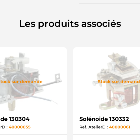
Les produits associés
tock sur demande
Stock sur deman
ide 130304
Solénoide 130332
erD :
40000055
Ref. AtelierD :
40000061