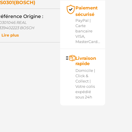
S0301(BOSCH)
Paiement
sécurisé
éférence Origine :
PayPal |
0301046 REAL
Carte
339402223 BOSCH
bancaire
339402236 BOSCH
Lire plus
VISA,
OS2339402236 WOODAUTO
MasterCard...
SO10640 CASCO
SO10640 SANDO
D802628(BOSCH)SS AS-PL
Livraison
OL1256 ELECTROLOG
rapide
Domicile |
Click &
Collect |
Votre colis
expédié
sous 24h