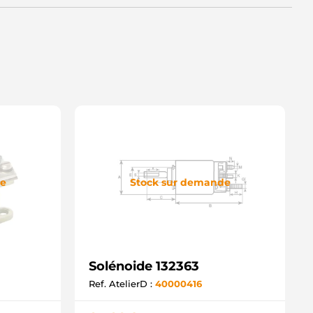
de
Stock sur demande
Solénoide 132363
Ref. AtelierD :
40000416