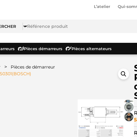
L’atelier
Qui-som
rreurs
Pièces démarreurs
Pièces alternateurs
>
r
Pièces de démarreur
 SS0301(BOSCH)
R
5
R