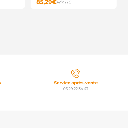
85,29
€
Prix TTC
s
Service après-vente
03 29 22 34 47