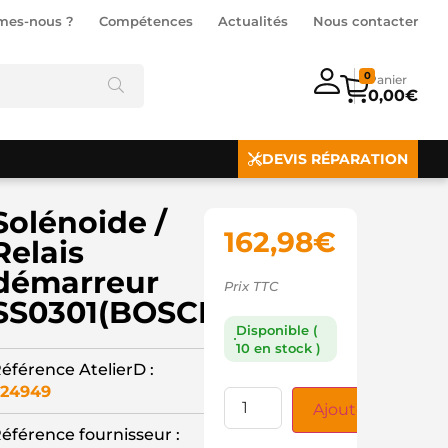
mes-nous ?
Compétences
Actualités
Nous contacter
0
0,00
€
DEVIS RÉPARATION
Solénoide /
162,98
€
Relais
démarreur
Prix TTC
SS0301(BOSCH)
Disponible (
10 en stock )
éférence AtelierD :
24949
Ajouter au panie
éférence fournisseur :