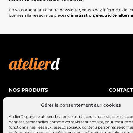
En vous abonnant à notre newsletter, vous serez informé.e de to
bonnes affaires sur nos pièces
climatisation
,
électricité
,
altern
NOS PRODUITS
CONTACT
AtelierD
Climatisation
Gérer le consentement aux cookies
88200 SA
Électricité
03 29 22 3
AtelierD souhaite utiliser des cookies ou traceurs pour stocker et acc
Alternateurs – Démarreurs
contact@at
données personnelles, comme votre visite sur ce site, pour mesure d'
fonctionnalités liées aux réseaux sociaux, contenu personnalisé et me
performance du contenu, développer et améliorer les produits, Vous