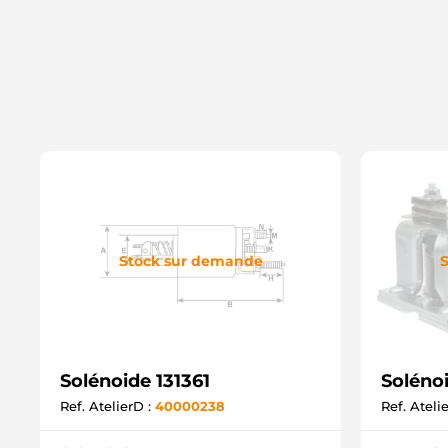
Stock sur demande
S
Solénoide 131361
Soléno
Ref. AtelierD :
40000238
Ref. Ateli