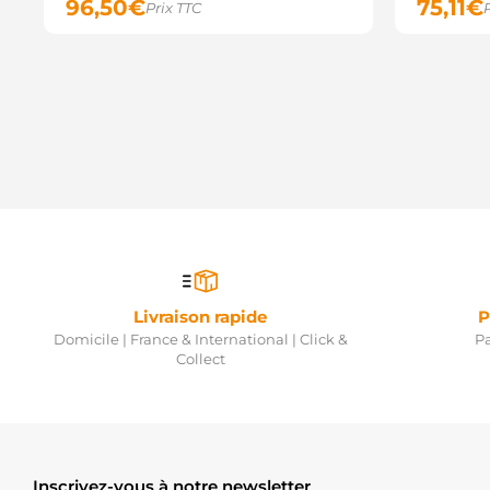
96,50
€
75,11
€
Prix TTC
Livraison rapide
P
Domicile | France & International | Click &
Pa
Collect
Inscrivez-vous à notre newsletter