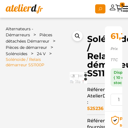
0
Alternateurs -
61,3
>
Démarreurs
Pièces
Solénoid
>
détachées Démarreur
/
>
Pièces de démarreur
Prix
>
>
Relais
Solénoïdes
24 V
Solénoide / Relais
TTC
démarre
démarreur SS1100P
SS1100P
Dispon
( 10 en
stock )
Référence
AtelierD
:
525236
Pai
Référence
séc
fournisseur