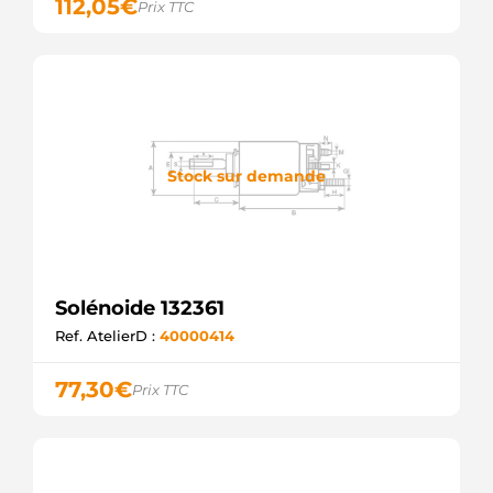
112,05
€
Prix TTC
MERCEDES
0011529810
MERCEDES
F032333845
CARGO
Stock sur demande
Solénoide 132361
Ref. AtelierD :
40000414
77,30
€
Prix TTC