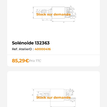
Stock sur demande
Solénoide 132363
Ref. AtelierD :
40000416
85,29
€
Prix TTC
Stock sur demande