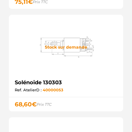
75,11
€
Prix TTC
MERCEDES
0011529810
MERCEDES
F032333845
CARGO
Stock sur demande
Solénoide 130303
Ref. AtelierD :
40000053
68,60
€
Prix TTC