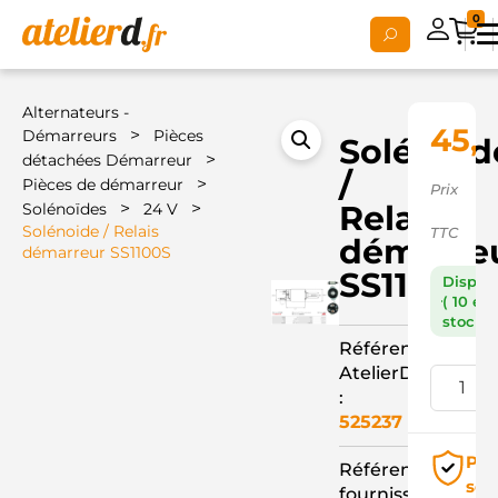
0
Alternateurs -
45,
>
Démarreurs
Pièces
Solénoid
>
détachées Démarreur
/
>
Pièces de démarreur
Prix
>
>
Relais
Solénoïdes
24 V
Solénoide / Relais
TTC
démarre
démarreur SS1100S
SS1100S
Dispon
( 10 en
stock )
Référence
AtelierD
:
525237
Pai
Référence
séc
fournisseur