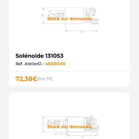
Stock sur demande
Solénoide 131053
Ref. AtelierD :
40000165
72,38
€
Prix TTC
Stock sur demande