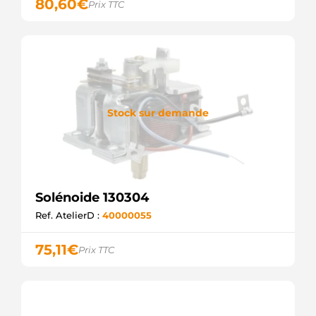
80,60
€
Prix TTC
ZM6461
ZM
227162
ERA
227244
ERA
SOL2650
ELECTROLOG
CQ2030533
Stock sur demande
LAUBER
F032231920
CARGO
Solénoide 130304
Ref. AtelierD :
40000055
75,11
€
Prix TTC