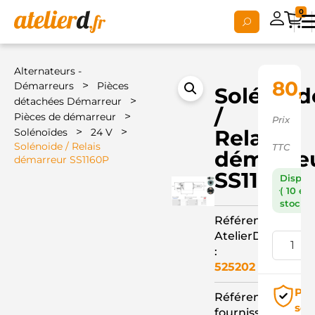
0
Alternateurs -
80,
>
Démarreurs
Pièces
Solénoid
>
détachées Démarreur
/
>
Pièces de démarreur
Prix
>
>
Relais
Solénoïdes
24 V
Solénoide / Relais
TTC
démarre
démarreur SS1160P
SS1160P
Dispon
( 10 en
stock )
Référence
AtelierD
:
525202
Pai
Référence
séc
fournisseur