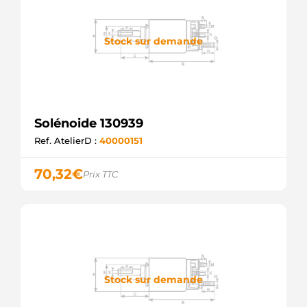
Stock sur demande
Solénoide 130939
Ref. AtelierD :
40000151
70,32
€
Prix TTC
Stock sur demande