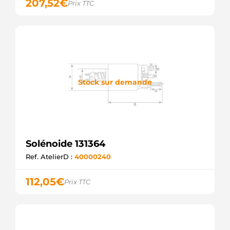
207,52
€
Prix TTC
22909006BN
REAL
SRL60600.0
SANDO
67-1821
WAI /
TRANSPO
227222
ERA
Stock sur demande
227298
ERA
6701-
2920
DIXIE
10514696
Solénoide 131364
DELCO
SOL2623
Ref. AtelierD :
40000240
ELECTROLOG
3409 ZM
112,05
€
Prix TTC
409 ZM
F032335383
CARGO