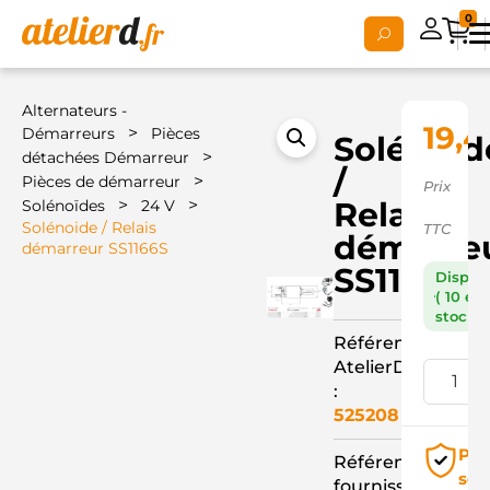
0
Alternateurs -
19,4
>
Démarreurs
Pièces
Solénoid
>
détachées Démarreur
/
>
Pièces de démarreur
Prix
>
>
Relais
Solénoïdes
24 V
Solénoide / Relais
TTC
démarre
démarreur SS1166S
SS1166S
Dispon
( 10 en
stock )
Référence
AtelierD
:
525208
Pai
Référence
séc
fournisseur