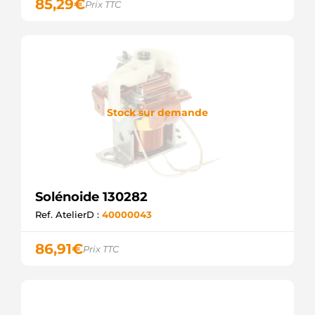
85,29
€
Prix TTC
Stock sur demande
Solénoide 130282
Ref. AtelierD :
40000043
86,91
€
Prix TTC