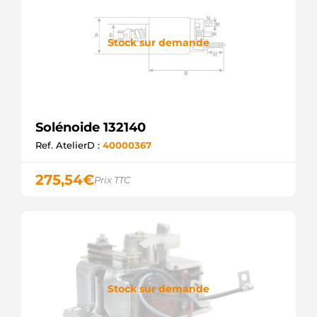
Stock sur demande
Solénoide 132140
Ref. AtelierD :
40000367
275,54
€
Prix TTC
Stock sur demande