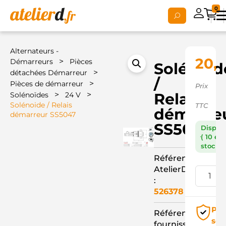
0
Alternateurs -
20,
>
Démarreurs
Pièces
Solénoid
>
détachées Démarreur
/
>
Pièces de démarreur
Prix
>
>
Relais
Solénoïdes
24 V
Solénoide / Relais
TTC
démarre
démarreur SS5047
SS5047
Dispon
( 10 en
stock )
Référence
AtelierD
:
526378
Pai
Référence
séc
fournisseur