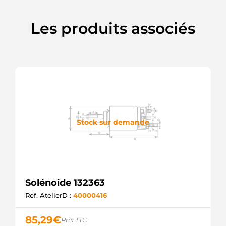
PSH
ME701823
Les produits associés
MITSUBISHI
SSM3348
KRAUF
Stock sur demande
Solénoide 132363
Ref. AtelierD :
40000416
85,29
€
Prix TTC