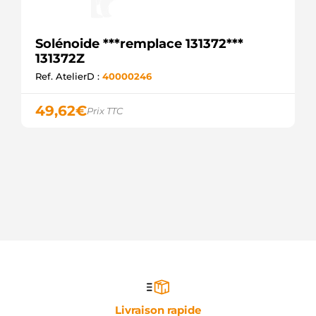
Solénoide ***remplace 131372***
131372Z
Ref. AtelierD :
40000246
49,62
€
Prix TTC
Livraison rapide