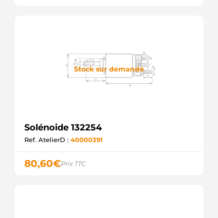
Stock sur demande
Solénoide 132254
Ref. AtelierD :
40000391
80,60
€
Prix TTC