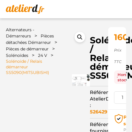
Alternateurs -
160,
>
Démarreurs
Pièces
Solénoid
>
détachées Démarreur
/
>
Pièces de démarreur
Prix
>
>
Relais
Solénoïdes
24 V
Solénoide / Relais
TTC
démarre
démarreur
SS5090(MITSUBISHI)
SS5090(
Hors
stock
Référence
AtelierD
:
526429
Pai
séc
Référence
Pay
fournisseur