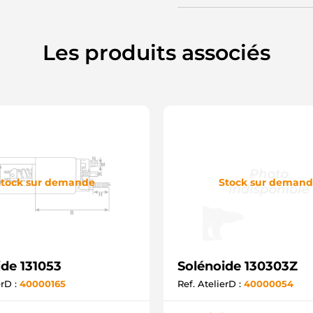
Les produits associés
tock sur demande
Stock sur deman
ide 131053
Solénoide 130303Z
erD :
40000165
Ref. AtelierD :
40000054