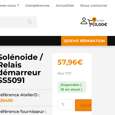
mes-nous ?
Compétences
Actualités
Nous contacter
0
0,00
€
DEVIS RÉPARATION
Solénoide /
57,96
€
Relais
démarreur
Prix TTC
SS5091
Disponible (
10 en stock )
éférence AtelierD :
26430
Ajouter au panie
éférence fournisseur :