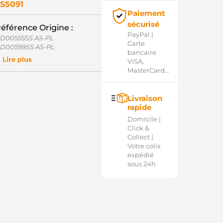
S5091
Paiement
sécurisé
éférence Origine :
PayPal |
D00555SS AS-PL
Carte
D00599SS AS-PL
bancaire
D101170SS AS-PL
Lire plus
VISA,
6-8322 WAI / TRANSPO
MasterCard...
E700054 MITSUBISHI
Q2030693 LAUBER
Livraison
rapide
Domicile |
Click &
Collect |
Votre colis
expédié
sous 24h