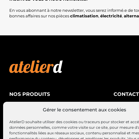
En vous abonnant à notre newsletter, vous serez informé.e de to
bonnes affaires sur nos pièces
climatisation
,
électricité
,
altern
NOS PRODUITS
CONTACT
AtelierD
Climatisation
Gérer le consentement aux cookies
88200 SA
Électricité
03 29 22 3
AtelierD souhaite utiliser des cookies ou traceurs pour stocker et acc
Alternateurs – Démarreurs
contact@at
données personnelles, comme votre visite sur ce site, pour mesure d'
fonctionnalités liées aux réseaux sociaux, contenu personnalisé et me
performance du contenu, développer et améliorer les produits, Vous