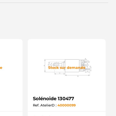
de
Stock sur demande
Solénoide 130477
Ref. AtelierD :
40000099