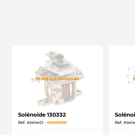
Stock sur demande
S
Solénoide 130332
Soléno
Ref. AtelierD :
40000061
Ref. Ateli