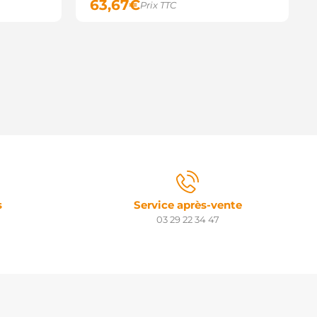
63,67
€
Prix TTC
s
Service après-vente
03 29 22 34 47