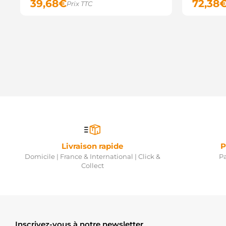
39,68
€
72,38
Prix TTC
Livraison rapide
P
Domicile | France & International | Click &
Pa
Collect
Inscrivez-vous à notre newsletter