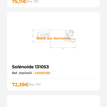
75,11
€
Prix TTC
MITSUBISHI
M371X20571
MITSUBISHI
81016070
POWERMAX
054.000.319.136
PSH
054.000.319.440
PSH
Stock sur demande
66-8351
WAI /
TRANSPO
60-27-
15119
WILSON
Solénoide 131053
SND12480
WOODAUTO
Ref. AtelierD :
40000165
WOOSND12480
WOODAUTO
72,38
€
Prix TTC
898 ZM
ZM898
ZM