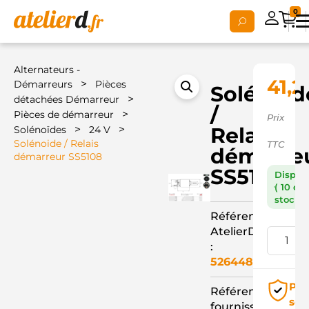
0
Alternateurs -
41,2
>
Démarreurs
Pièces
Solénoid
>
détachées Démarreur
/
>
Pièces de démarreur
Prix
>
>
Relais
Solénoïdes
24 V
Solénoide / Relais
TTC
démarre
démarreur SS5108
SS5108
Dispon
( 10 en
stock )
Référence
AtelierD
:
526448
Pai
Référence
séc
fournisseur