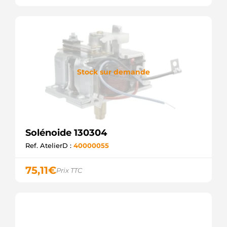
MITSUBISHI
F032335052
CARGO
Stock sur demande
Solénoide 130304
Ref. AtelierD :
40000055
75,11
€
Prix TTC