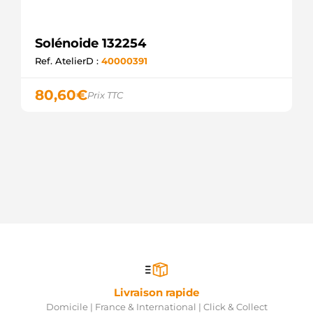
Solénoide 132254
Ref. AtelierD :
40000391
80,60
€
Prix TTC
Livraison rapide
Domicile | France & International | Click & Collect