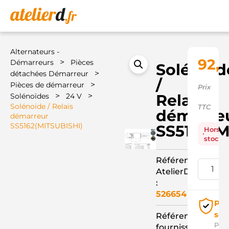
Alternateurs -
92,3
>
Démarreurs
Pièces
Solénoid
>
détachées Démarreur
/
>
Pièces de démarreur
Prix
>
>
Relais
Solénoïdes
24 V
Solénoide / Relais
TTC
démarre
démarreur
SS5162(MITSUBISHI)
SS5162(M
Hors
stock
Référence
AtelierD
:
526654
Pai
séc
Référence
Pay
fournisseur