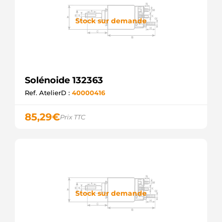
Stock sur demande
Solénoide 132363
Ref. AtelierD :
40000416
85,29
€
Prix TTC
Stock sur demande