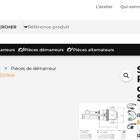
L’atelier
Qui-som
rreurs
Pièces démarreurs
Pièces alternateurs
>
r
Pièces de démarreur
SS5194S
R
5
R