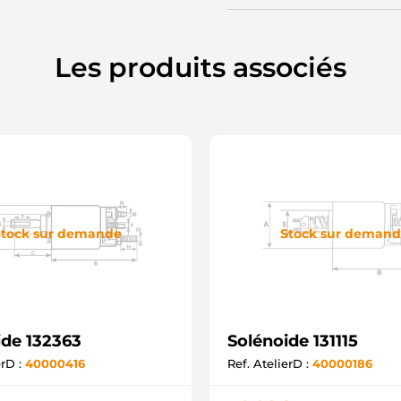
Les produits associés
tock sur demande
Stock sur deman
ide 132363
Solénoide 131115
erD :
40000416
Ref. AtelierD :
40000186