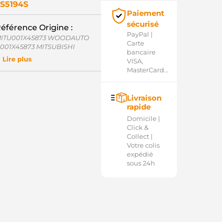
S5194S
Paiement
sécurisé
éférence Origine :
PayPal |
ITU001X45873 WOODAUTO
Carte
001X45873 MITSUBISHI
bancaire
D20653SS AS-PL
Lire plus
VISA,
Q2031609 CQ
MasterCard...
RL35619GS CASCO
SO35642GS CASCO
54.100.087.370 PSH
Livraison
001T45873 MITSUBISHI
rapide
2937916OE REAL
RL35619.1 SANDO
Domicile |
EL376190 SIOM
Click &
0337246OE REAL
Collect |
SO35642.1 SANDO
Votre colis
LE376420 SIOM
expédié
54.100.087.136 PSH
sous 24h
23043619 LOGISTIK
OL5143 ELECTROLOG