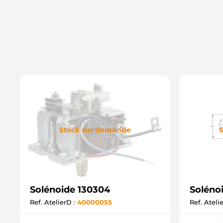
Stock sur demande
S
Solénoide 130304
Soléno
Ref. AtelierD :
40000055
Ref. Ateli