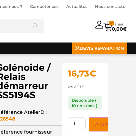
mes-nous ?
Compétences
Actualités
Nous contacter
0
0,00
€
DEVIS RÉPARATION
Solénoide /
16,73
€
Relais
démarreur
Prix TTC
SS5194S
Disponible (
10 en stock )
éférence AtelierD :
26548
Ajouter au panie
éférence fournisseur :