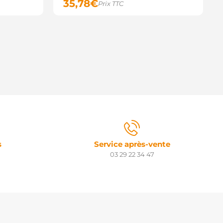
35,78
€
Prix TTC
s
Service après-vente
03 29 22 34 47