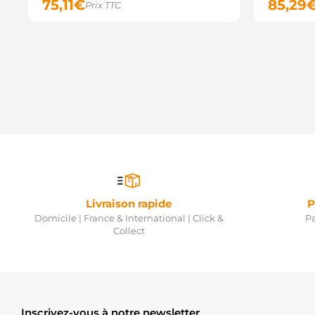
75,11
€
85,29
Prix TTC
Livraison rapide
P
Domicile | France & International | Click &
Pa
Collect
Inscrivez-vous à notre newsletter