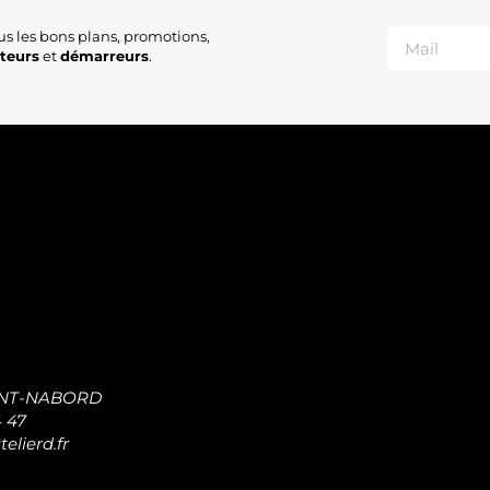
us les bons plans, promotions,
ateurs
et
démarreurs
.
INT-NABORD
4 47
elierd.fr