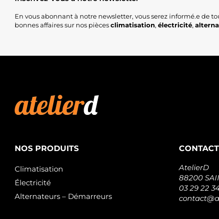
En vous abonnant à notre newsletter, vous serez informé.e de to
bonnes affaires sur nos pièces
climatisation
,
électricité
,
altern
NOS PRODUITS
CONTACT
AtelierD
Climatisation
88200 SA
Électricité
03 29 22 3
Alternateurs – Démarreurs
contact@at