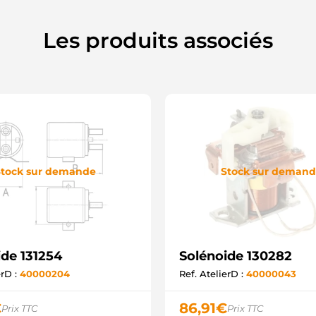
Les produits associés
tock sur demande
Stock sur deman
ide 131254
Solénoide 130282
erD :
40000204
Ref. AtelierD :
40000043
€
86,91
€
Prix TTC
Prix TTC