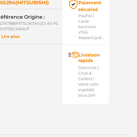
S5294(MITSUBISHI)
Paiement
sécurisé
PayPal |
éférence Origine :
Carte
D16788(MITSUBISHI)SS AS-PL
bancaire
SM7952 KRAUF
VISA,
22195/M KUTNAK AUTOMOTIVE
Lire plus
MasterCard...
373X17871 MITSUBISHI
373X17881 MITSUBISHI
373X17881AM MITSUBISHI
Livraison
54.001.253.370 PSH
rapide
54.001.253.136 PSH
Domicile |
Click &
Collect |
Votre colis
expédié
sous 24h