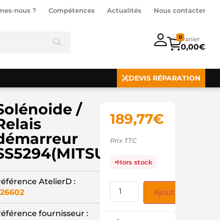
mes-nous ?
Compétences
Actualités
Nous contacter
0
0,00
€
DEVIS RÉPARATION
Solénoide /
189,77
€
Relais
démarreur
Prix TTC
SS5294(MITSUBISHI)
Hors stock
éférence AtelierD :
26602
Ajouter au panie
éférence fournisseur :