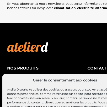
En vous abonnant à notre newsletter, vous serez informé.e de to
bonnes affaires sur nos pièces
climatisation
,
électricité
,
altern
NOS PRODUITS
CONTACT
AtelierD
Climatisation
Gérer le consentement aux cookies
88200 SA
Électricité
03 29 22 3
AtelierD souhaite utiliser des cookies ou traceurs pour stocker et acc
Alternateurs – Démarreurs
contact@at
données personnelles, comme votre visite sur ce site, pour mesure d'
fonctionnalités liées aux réseaux sociaux, contenu personnalisé et me
performance du contenu, développer et améliorer les produits, Vous
autoriser ou refuser tout ou partie de ces traitements de données qui