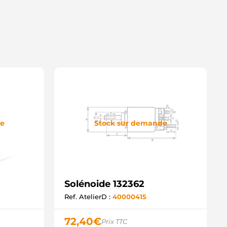
de
Stock sur demande
Solénoide 132362
Ref. AtelierD :
40000415
72,40
€
Prix TTC