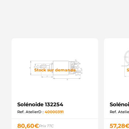
Stock sur demande
S
Solénoide 132254
Soléno
Ref. AtelierD :
40000391
Ref. Ateli
80,60
€
57,28
Prix TTC