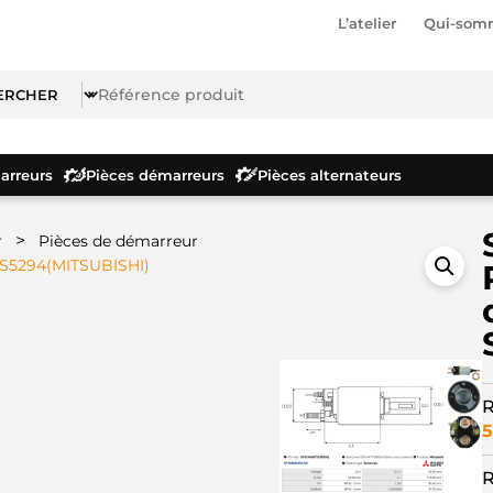
L’atelier
Qui-som
rreurs
Pièces démarreurs
Pièces alternateurs
>
r
Pièces de démarreur
 SS5294(MITSUBISHI)
R
5
R