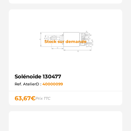
Stock sur demande
Solénoide 130477
Ref. AtelierD :
40000099
63,67
€
Prix TTC