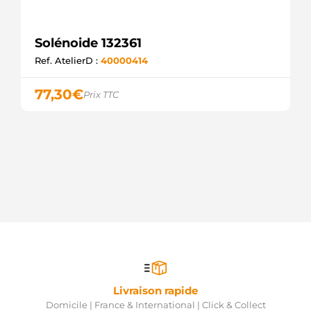
Solénoide 132361
Ref. AtelierD :
40000414
77,30
€
Prix TTC
Livraison rapide
Domicile | France & International | Click & Collect