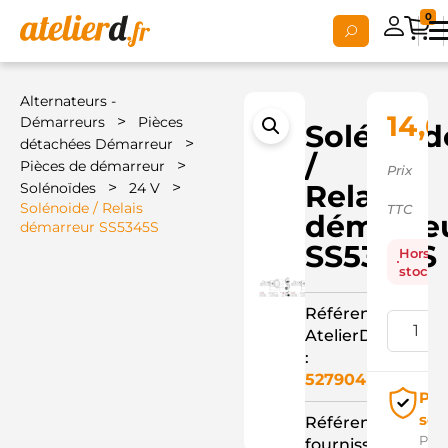
0
Alternateurs -
14,6
>
Démarreurs
Pièces
Solénoid
>
détachées Démarreur
/
>
Pièces de démarreur
Prix
>
>
Relais
Solénoïdes
24 V
Solénoide / Relais
TTC
démarre
démarreur SS5345S
SS5345S
Hors
stock
Référence
AtelierD
:
527904
Pai
séc
Référence
Pay
fournisseur