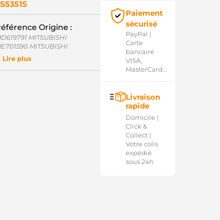
S5351S
Paiement
sécurisé
éférence Origine :
PayPal |
D619791 MITSUBISHI
Carte
E701590 MITSUBISHI
bancaire
35052 CARGO
Lire plus
VISA,
SO35608GS CASCO
MasterCard...
371CB3671 MITSUBISHI
371XB2471 MITSUBISHI
ITM371XB2471 WOODAUTO
Livraison
SM7171 KRAUF
rapide
SO35608.1 SANDO
D44808SS AS-PL
Domicile |
27134 ERA
Click &
M1897 ZM
Collect |
3671 MITSUBISHI
Votre colis
0337806OE REAL
expédié
54.001.188.136 PSH
sous 24h
Q2030383 CQ
897 ZM
OL5047 ELECTROLOG
371XB2471AM MITSUBISHI
00371XB2471AM MITSUBISHI
00371CB3671 MITSUBISHI