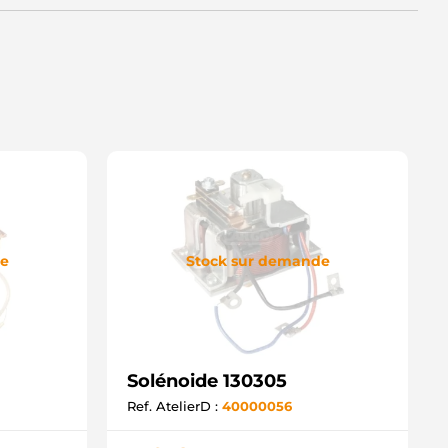
00371XB2471 MITSUBISHI
S-1548 NEW-ERA
D102000SS AS-PL
032335052 CARGO
de
Stock sur demande
Solénoide 130305
Ref. AtelierD :
40000056