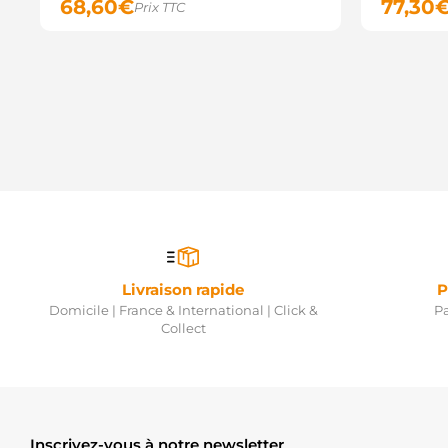
68,60
€
77,30
Prix TTC
Livraison rapide
P
Domicile | France & International | Click &
Pa
Collect
Inscrivez-vous à notre newsletter