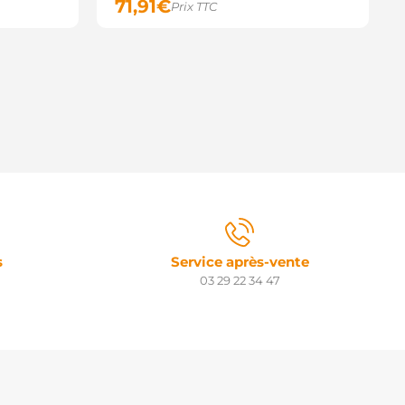
71,91
€
Prix TTC
s
Service après-vente
03 29 22 34 47