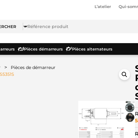
L’atelier
Qui-som
rreurs
Pièces démarreurs
Pièces alternateurs
>
r
Pièces de démarreur
SS5351S
R
5
R