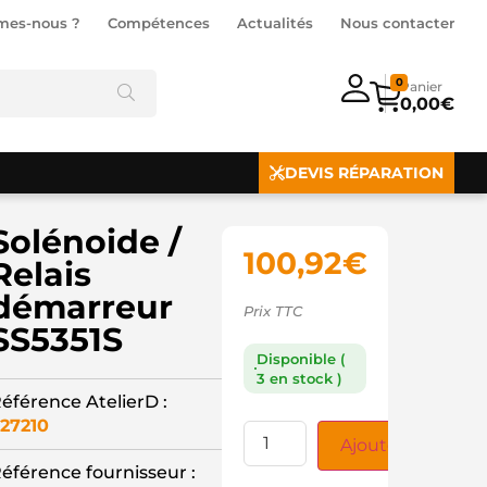
mes-nous ?
Compétences
Actualités
Nous contacter
0
0,00
€
DEVIS RÉPARATION
Solénoide /
100,92
€
Relais
démarreur
Prix TTC
SS5351S
Disponible (
3 en stock )
éférence AtelierD :
27210
Ajouter au panie
éférence fournisseur :