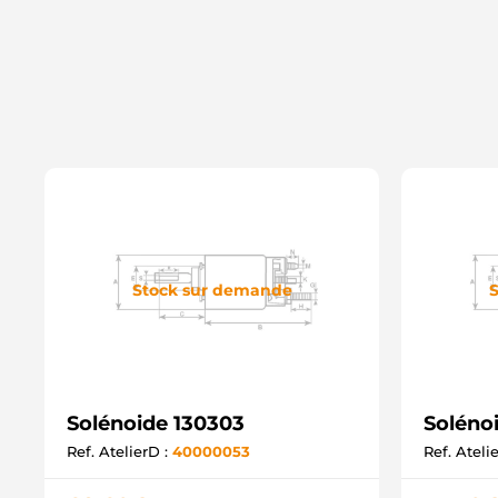
Stock sur demande
S
Solénoide 130303
Soléno
Ref. AtelierD :
40000053
Ref. Ateli