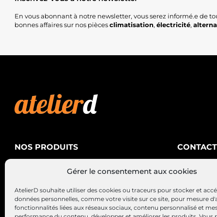
En vous abonnant à notre newsletter, vous serez informé.e de to
bonnes affaires sur nos pièces
climatisation
,
électricité
,
altern
NOS PRODUITS
CONTACT
AtelierD
Climatisation
Gérer le consentement aux cookies
88200 SA
Électricité
03 29 22 3
AtelierD souhaite utiliser des cookies ou traceurs pour stocker et acc
Alternateurs – Démarreurs
contact@at
données personnelles, comme votre visite sur ce site, pour mesure d'
fonctionnalités liées aux réseaux sociaux, contenu personnalisé et me
performance du contenu, développer et améliorer les produits, Vous