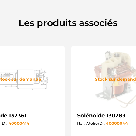
M
S
U
F
Les produits associés
tock sur demande
Stock sur deman
ide 132361
Solénoide 130283
erD :
40000414
Ref. AtelierD :
40000044