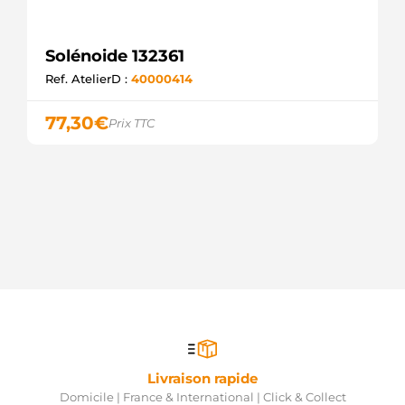
Solénoide 132361
Ref. AtelierD :
40000414
77,30
€
Prix TTC
Livraison rapide
Domicile | France & International | Click & Collect