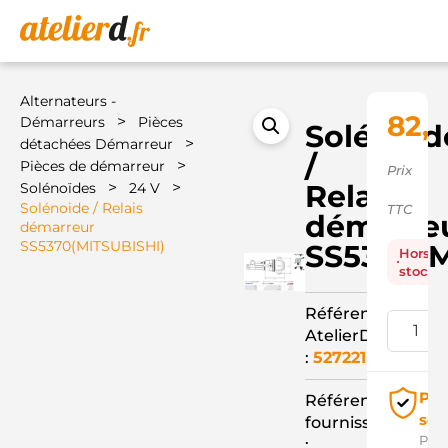
Alternateurs -
82,
>
Démarreurs
Pièces
Solénoid
>
détachées Démarreur
/
>
Pièces de démarreur
Prix
>
>
Relais
Solénoïdes
24 V
Solénoide / Relais
TTC
démarre
démarreur
SS5370(MITSUBISHI)
SS5370(M
Hors
stock
Référence
AtelierD
:
527221
Pai
Référence
séc
fournisseur
Pay
: