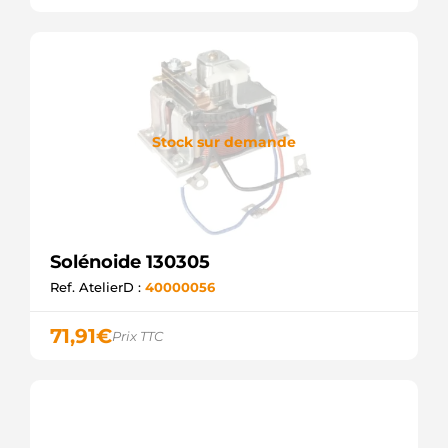
Stock sur demande
Solénoide 130305
Ref. AtelierD :
40000056
71,91
€
Prix TTC