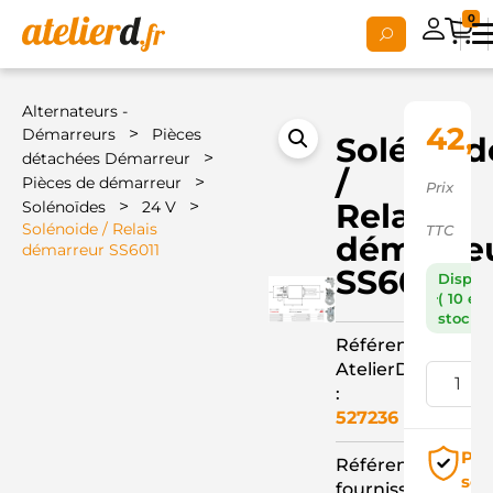
0
Alternateurs -
42,1
>
Démarreurs
Pièces
Solénoid
>
détachées Démarreur
/
>
Pièces de démarreur
Prix
>
>
Relais
Solénoïdes
24 V
Solénoide / Relais
TTC
démarre
démarreur SS6011
SS6011
Dispon
( 10 en
stock )
Référence
AtelierD
:
527236
Pai
Référence
séc
fournisseur