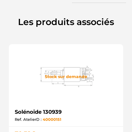
F032233454
CARGO
Les produits associés
Stock sur demande
Solénoide 130939
Ref. AtelierD :
40000151