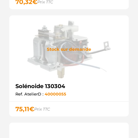
70,32
€
Prix TTC
Stock sur demande
Solénoide 130304
Ref. AtelierD :
40000055
75,11
€
Prix TTC