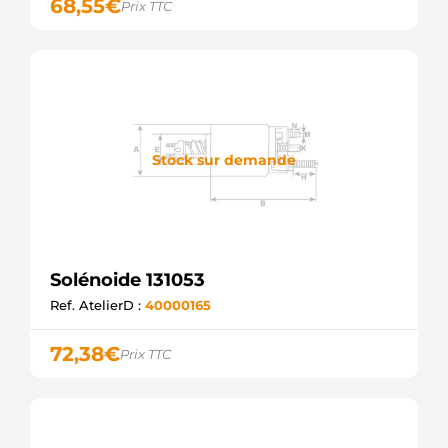
68,55
€
Prix TTC
Stock sur demande
Solénoide 131053
Ref. AtelierD :
40000165
72,38
€
Prix TTC