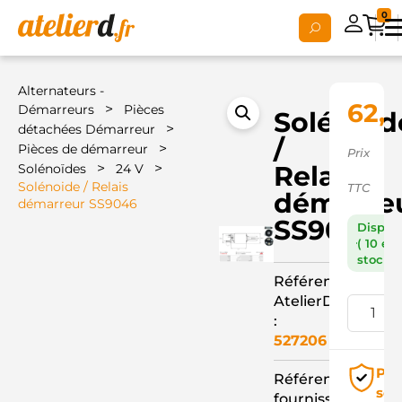
0
Alternateurs -
62,
>
Démarreurs
Pièces
Solénoid
>
détachées Démarreur
/
>
Pièces de démarreur
Prix
>
>
Relais
Solénoïdes
24 V
Solénoide / Relais
TTC
démarre
démarreur SS9046
SS9046
Dispon
( 10 en
stock )
Référence
AtelierD
:
527206
Pai
Référence
séc
fournisseur