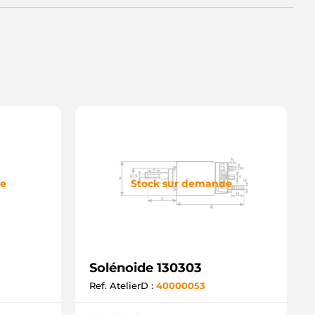
de
Stock sur demande
Solénoide 130303
Ref. AtelierD :
40000053