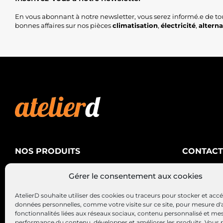
En vous abonnant à notre newsletter, vous serez informé.e de to
bonnes affaires sur nos pièces
climatisation
,
électricité
,
altern
NOS PRODUITS
CONTACT
AtelierD
Climatisation
Gérer le consentement aux cookies
88200 SA
Électricité
03 29 22 3
AtelierD souhaite utiliser des cookies ou traceurs pour stocker et acc
Alternateurs – Démarreurs
contact@at
données personnelles, comme votre visite sur ce site, pour mesure d'
fonctionnalités liées aux réseaux sociaux, contenu personnalisé et me
performance du contenu, développer et améliorer les produits, Vous