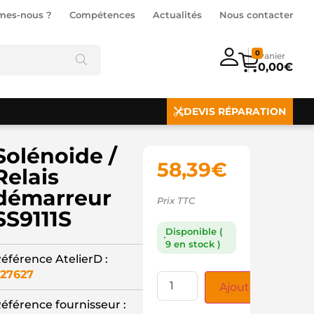
mes-nous ?
Compétences
Actualités
Nous contacter
0
0,00
€
DEVIS RÉPARATION
Solénoide /
58,39
€
Relais
démarreur
Prix TTC
SS9111S
Disponible (
9 en stock )
éférence AtelierD :
27627
Ajouter au panie
éférence fournisseur :