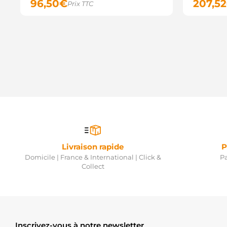
96,50
€
207,52
Prix TTC
Livraison rapide
P
Domicile | France & International | Click &
Pa
Collect
Inscrivez-vous à notre newsletter