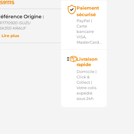
S9111S
Paiement
sécurisé
éférence Origine :
PayPal |
811710920 ISUZU
Carte
SK3151 KRAUF
bancaire
D15122SS AS-PL
Lire plus
VISA,
D50467SS AS-PL
MasterCard...
OL8815 ELECTROLOG
Livraison
rapide
Domicile |
Click &
Collect |
Votre colis
expédié
sous 24h