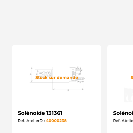
Stock sur demande
S
Solénoide 131361
Soléno
Ref. AtelierD :
40000238
Ref. Ateli