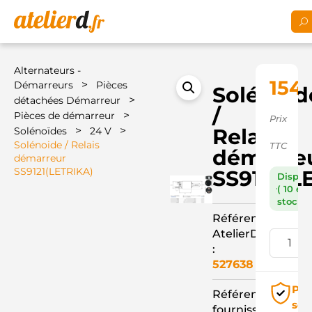
Alternateurs -
154,
>
Démarreurs
Pièces
Solénoid
>
détachées Démarreur
/
>
Pièces de démarreur
Prix
>
>
Relais
Solénoïdes
24 V
Solénoide / Relais
TTC
démarre
démarreur
SS9121(LETRIKA)
SS9121(L
Dispon
( 10 en
stock )
Référence
AtelierD
:
527638
Pai
Référence
séc
fournisseur