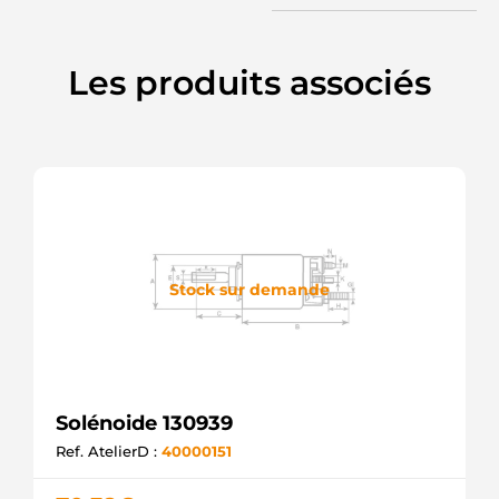
MAHLE
SSI1308
KRAUF
Les produits associés
UD809690(LETRIKA)S
AS-PL
SOLM79012
ELECTROLOG
SOLM79015
ELECTROLOG
9608
KUHNER
F032333669
CARGO
Stock sur demande
Solénoide 130939
Ref. AtelierD :
40000151