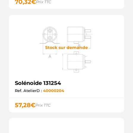
70,32
€
Prix TTC
Stock sur demande
Solénoide 131254
Ref. AtelierD :
40000204
57,28
€
Prix TTC