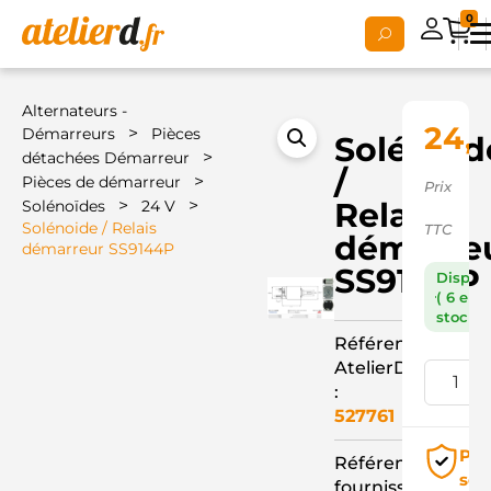
0
Alternateurs -
24,
>
Démarreurs
Pièces
Solénoid
>
détachées Démarreur
/
>
Pièces de démarreur
Prix
>
>
Relais
Solénoïdes
24 V
Solénoide / Relais
TTC
démarre
démarreur SS9144P
SS9144P
Dispon
( 6 en
stock )
Référence
AtelierD
:
527761
Pai
Référence
séc
fournisseur