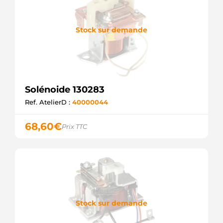
Stock sur demande
Solénoide 130283
Ref. AtelierD :
40000044
68,60
€
Prix TTC
Stock sur demande