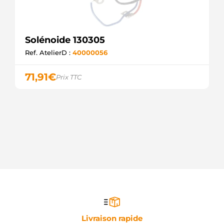
Solénoide 130305
Ref. AtelierD :
40000056
71,91
€
Prix TTC
Livraison rapide