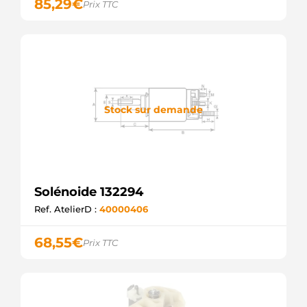
85,29
€
Prix TTC
Stock sur demande
Solénoide 132294
Ref. AtelierD :
40000406
68,55
€
Prix TTC