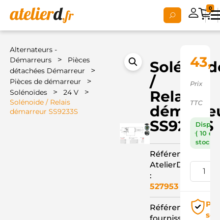
0
Alternateurs -
43,
>
Démarreurs
Pièces
Solénoid
>
détachées Démarreur
/
>
Pièces de démarreur
Prix
>
>
Relais
Solénoïdes
24 V
Solénoide / Relais
TTC
démarre
démarreur SS9233S
SS9233S
Dispon
( 10 en
stock )
Référence
AtelierD
:
527953
Pai
Référence
séc
fournisseur