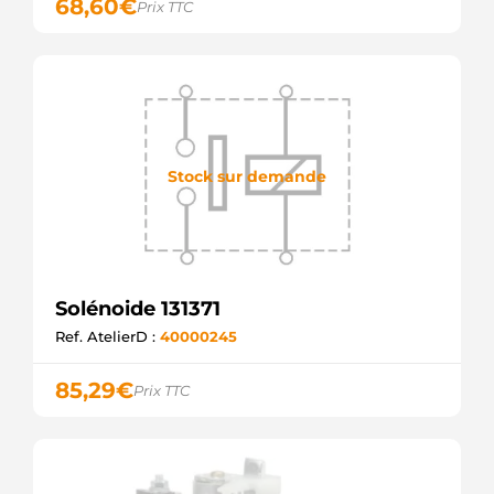
68,60
€
Prix TTC
Stock sur demande
Solénoide 131371
Ref. AtelierD :
40000245
85,29
€
Prix TTC