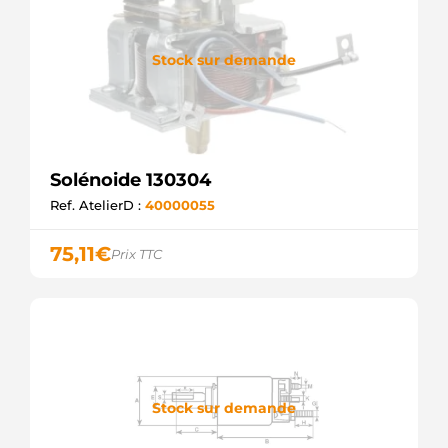
Stock sur demande
Solénoide 130304
Ref. AtelierD :
40000055
75,11
€
Prix TTC
Stock sur demande