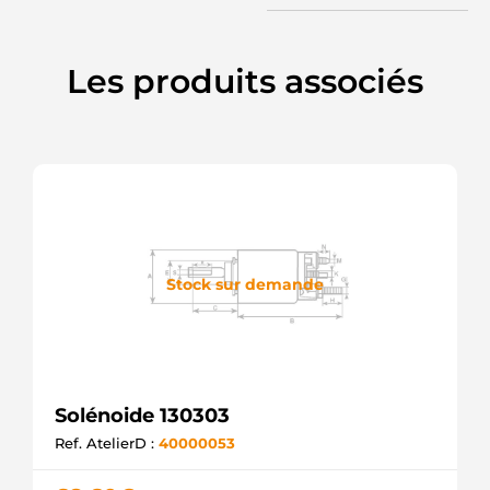
MAHLE
MSX1110
MAHLE
Les produits associés
ZM4826
ZM
4826 ZM
Stock sur demande
Solénoide 130303
Ref. AtelierD :
40000053