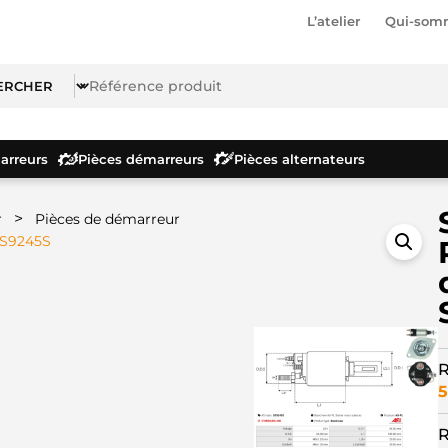
L’atelier
Qui-som
rreurs
Pièces démarreurs
Pièces alternateurs
>
r
Pièces de démarreur
SS9245S
R
5
R