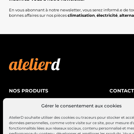
En vous abonnant à notre newsletter, vous serez informé.e de to
bonnes affaires sur nos pièces
climatisation
,
électricité
,
altern
NOS PRODUITS
CONTACT
AtelierD
Climatisation
Gérer le consentement aux cookies
88200 SA
Électricité
03 29 22 3
AtelierD souhaite utiliser des cookies ou traceurs pour stocker et acc
Alternateurs – Démarreurs
contact@at
données personnelles, comme votre visite sur ce site, pour mesure d'
fonctionnalités liées aux réseaux sociaux, contenu personnalisé et me
performance du contenu, développer et améliorer les produits, Vous