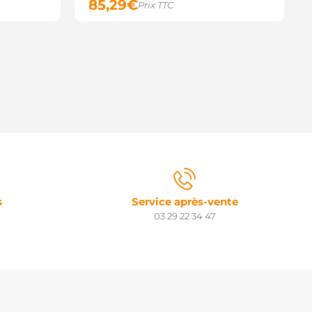
85,29
€
Prix TTC
s
Service après-vente
03 29 22 34 47