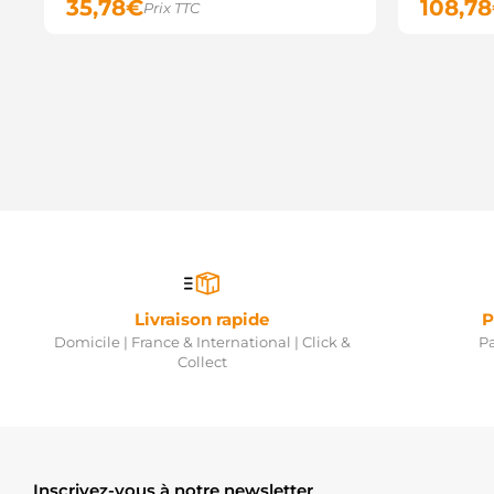
35,78
€
108,78
Prix TTC
Livraison rapide
P
Domicile | France & International | Click &
Pa
Collect
Inscrivez-vous à notre newsletter