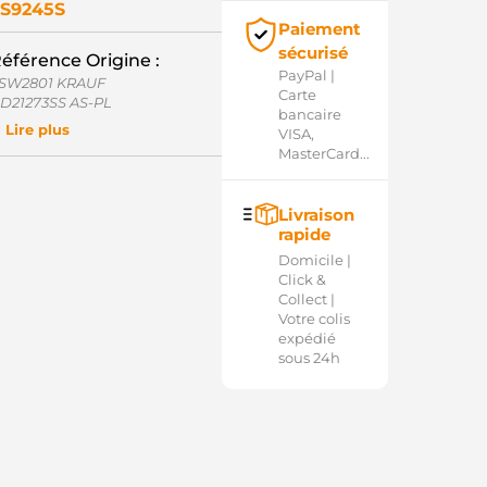
S9245S
Paiement
sécurisé
éférence Origine :
PayPal |
SW2801 KRAUF
Carte
D21273SS AS-PL
bancaire
350-142-62X9 SAWAFUJI
Lire plus
VISA,
8150-78071 TOYOTA
MasterCard...
8150-78080 TOYOTA
8150-78081 TOYOTA
OL9829 ELECTROLOG
Livraison
rapide
Domicile |
Click &
Collect |
Votre colis
expédié
sous 24h