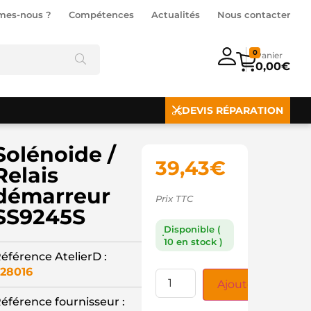
mes-nous ?
Compétences
Actualités
Nous contacter
0
0,00
€
DEVIS RÉPARATION
Solénoide /
39,43
€
Relais
démarreur
Prix TTC
SS9245S
Disponible (
10 en stock )
éférence AtelierD :
28016
Ajouter au panie
éférence fournisseur :