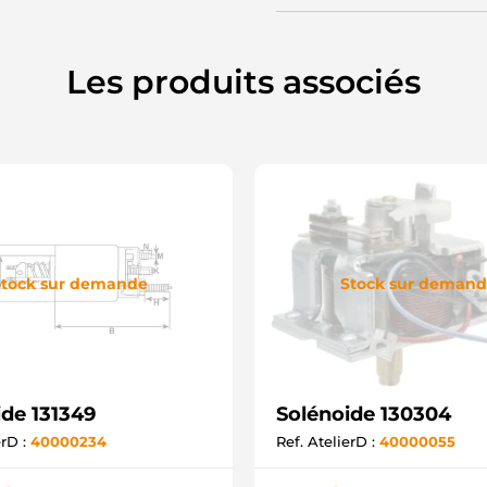
Les produits associés
tock sur demande
Stock sur deman
ide 131349
Solénoide 130304
erD :
40000234
Ref. AtelierD :
40000055