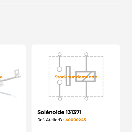
de
Stock sur demande
Solénoide 131371
Ref. AtelierD :
40000245