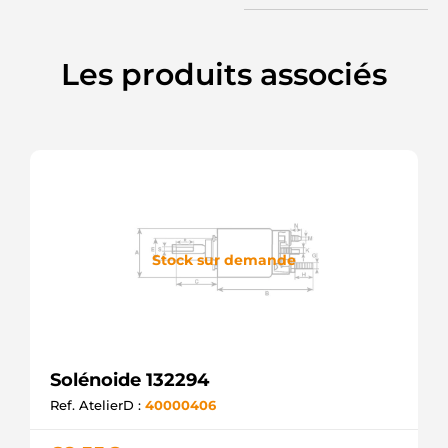
SAWAFUJI
SND12029
WOODAUTO
Les produits associés
SS-2723
NEW-
ERA
CQ2030286
LAUBER
F032234544
CARGO
Stock sur demande
Solénoide 132294
Ref. AtelierD :
40000406