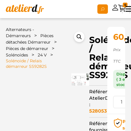
0
Alternateurs -
60,
>
Démarreurs
Pièces
Solénoid
>
détachées Démarreur
/
>
Pièces de démarreur
Prix
>
>
Relais
Solénoïdes
24 V
Solénoide / Relais
TTC
démarre
démarreur SS9282S
SS9282S
Dispon
( 3 en
stock )
Référence
AtelierD
:
528053
Pai
Référence
séc
fournisseur