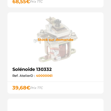
68,55
€
Prix TTC
Stock sur demande
Solénoide 130332
Ref. AtelierD :
40000061
39,68
€
Prix TTC