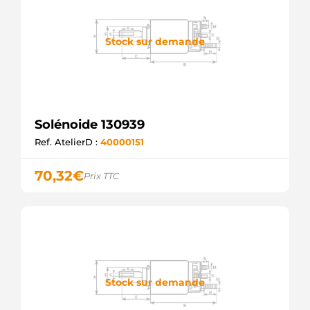
Stock sur demande
Solénoide 130939
Ref. AtelierD :
40000151
70,32
€
Prix TTC
Stock sur demande