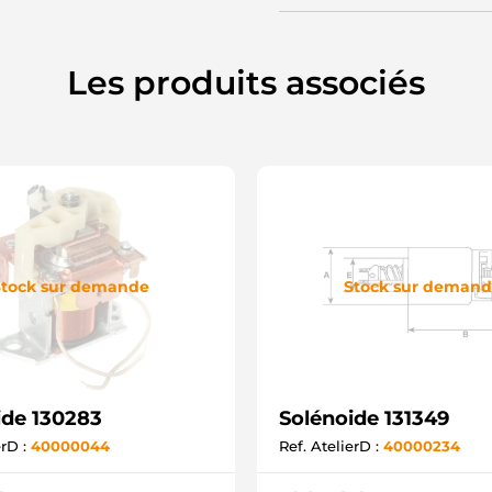
Les produits associés
tock sur demande
Stock sur deman
ide 130283
Solénoide 131349
erD :
40000044
Ref. AtelierD :
40000234