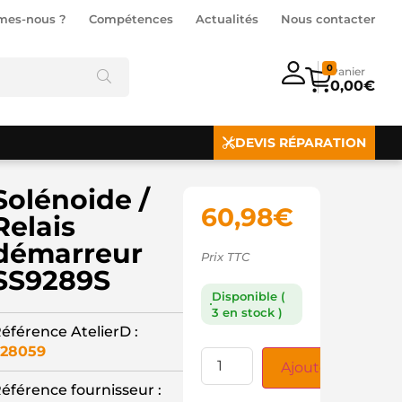
mes-nous ?
Compétences
Actualités
Nous contacter
0
0,00
€
DEVIS RÉPARATION
Solénoide /
60,98
€
Relais
démarreur
Prix TTC
SS9289S
Disponible (
3 en stock )
éférence AtelierD :
28059
Ajouter au panie
éférence fournisseur :