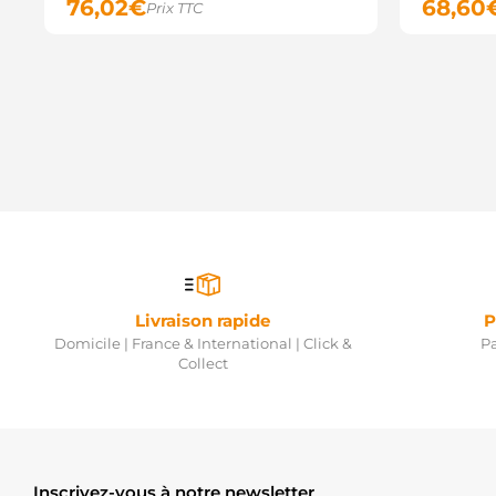
76,02
€
68,60
Prix TTC
Livraison rapide
P
Domicile | France & International | Click &
Pa
Collect
Inscrivez-vous à notre newsletter