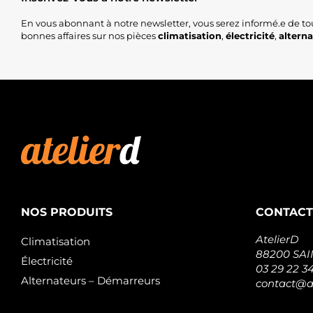
En vous abonnant à notre newsletter, vous serez informé.e de to
bonnes affaires sur nos pièces
climatisation
,
électricité
,
altern
NOS PRODUITS
CONTACT
AtelierD
Climatisation
88200 SA
Électricité
03 29 22 3
Alternateurs – Démarreurs
contact@at