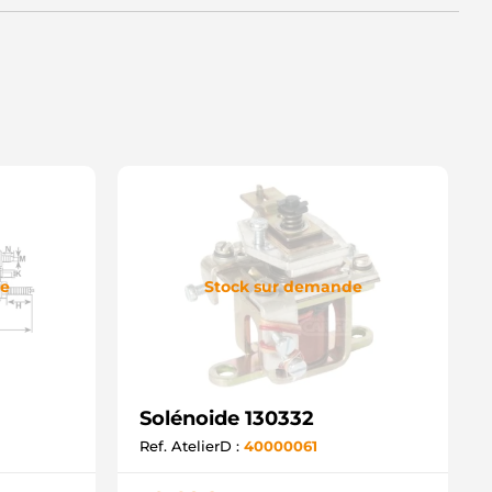
de
Stock sur demande
Solénoide 130332
Ref. AtelierD :
40000061