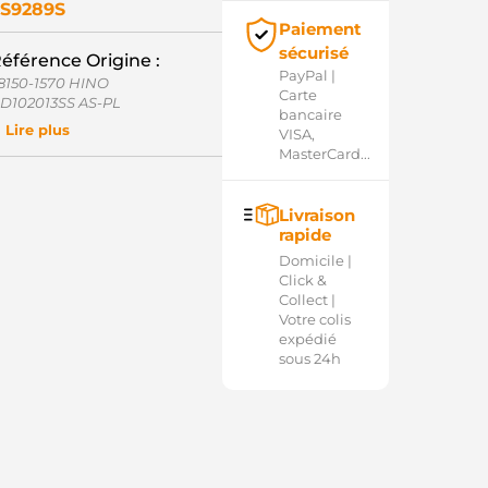
S9289S
Paiement
sécurisé
éférence Origine :
PayPal |
8150-1570 HINO
Carte
D102013SS AS-PL
bancaire
350-084-0109 SAWAFUJI
Lire plus
VISA,
350-084-1009 SAWAFUJI
MasterCard...
S-2714 NEW-ERA
Q2030544 LAUBER
Livraison
rapide
Domicile |
Click &
Collect |
Votre colis
expédié
sous 24h