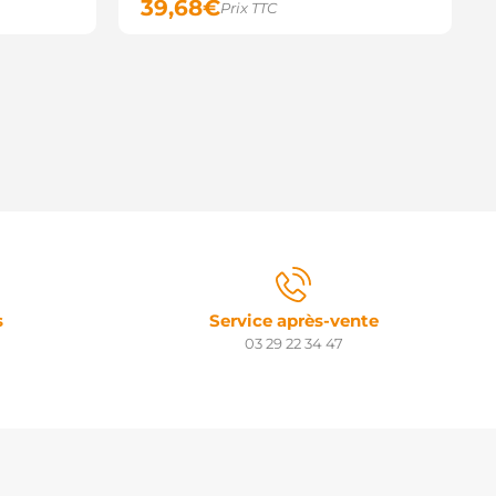
39,68
€
Prix TTC
s
Service après-vente
03 29 22 34 47