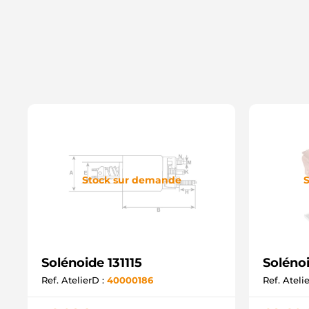
Stock sur demande
S
Solénoide 131115
Soléno
Ref. AtelierD :
40000186
Ref. Ateli