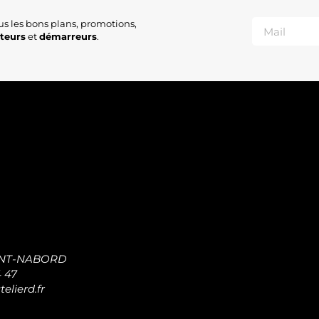
us les bons plans, promotions,
ateurs
et
démarreurs
.
INT-NABORD
4 47
elierd.fr