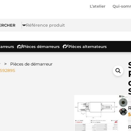
L’atelier
Qui-som
rreurs
Pièces démarreurs
Pièces alternateurs
>
r
Pièces de démarreur
SS9289S
R
5
R