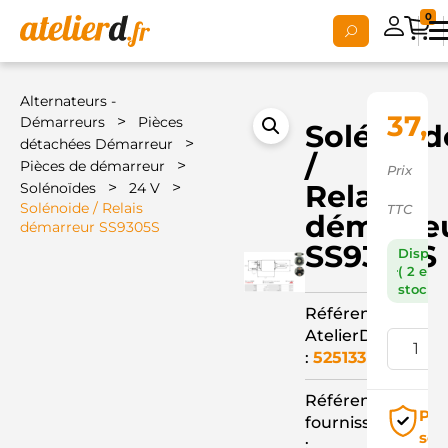
0
Alternateurs -
37,0
>
Démarreurs
Pièces
Solénoid
>
détachées Démarreur
/
>
Pièces de démarreur
Prix
>
>
Relais
Solénoïdes
24 V
Solénoide / Relais
TTC
démarre
démarreur SS9305S
SS9305S
Dispon
( 2 en
stock )
Référence
AtelierD
:
525133
Référence
Pai
fournisseur
séc
: