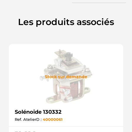
SOL79040
ELECTROLOG
MSX466
MAHLE
Les produits associés
Stock sur demande
Solénoide 130332
Ref. AtelierD :
40000061