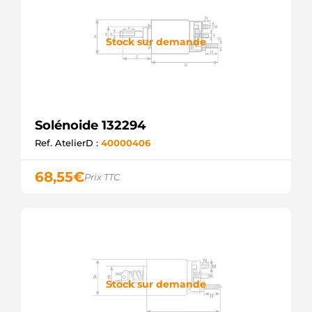
Stock sur demande
Solénoide 132294
Ref. AtelierD :
40000406
68,55
€
Prix TTC
Stock sur demande