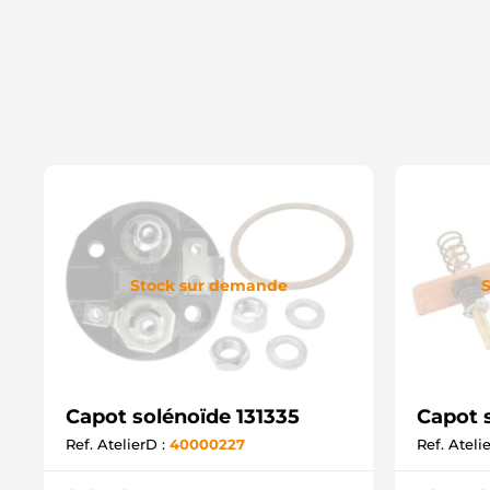
Stock sur demande
S
Capot solénoïde 131335
Capot 
Ref. AtelierD :
40000227
Ref. Ateli