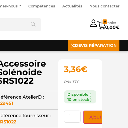
mes-nous ?
Compétences
Actualités
Nous contacter
0
0,00
€
DEVIS RÉPARATION
Accessoire
3,36
€
Solénoide
SRS1022
Prix TTC
Disponible (
éférence AtelierD :
10 en stock )
29451
éférence fournisseur :
Ajouter au panie
RS1022