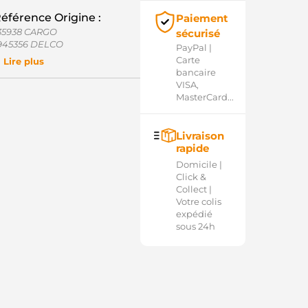
éférence Origine :
Paiement
35938 CARGO
sécurisé
945356 DELCO
PayPal |
M1831 CATERPILLAR
Carte
Lire plus
6-1844 WAI / TRANSPO
bancaire
C42235 WOODAUTO
VISA,
D40313SRS AS-PL
MasterCard...
D45354SRS AS-PL
PL2604 ELECTROLOG
032135938 CARGO
Livraison
rapide
Domicile |
Click &
Collect |
Votre colis
expédié
sous 24h