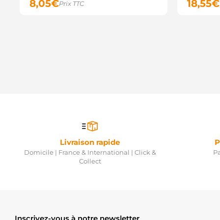
8,05
€
18,55
€
Prix TTC
Livraison rapide
P
Domicile | France & International | Click &
Pa
Collect
Inscrivez-vous à notre newsletter