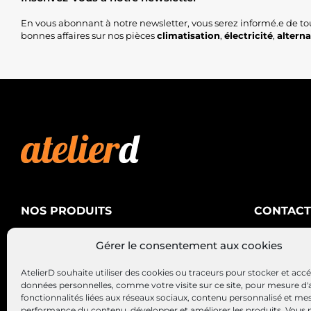
En vous abonnant à notre newsletter, vous serez informé.e de to
bonnes affaires sur nos pièces
climatisation
,
électricité
,
altern
NOS PRODUITS
CONTACT
AtelierD
Climatisation
Gérer le consentement aux cookies
88200 SA
Électricité
03 29 22 3
AtelierD souhaite utiliser des cookies ou traceurs pour stocker et acc
Alternateurs – Démarreurs
contact@at
données personnelles, comme votre visite sur ce site, pour mesure d'
fonctionnalités liées aux réseaux sociaux, contenu personnalisé et me
performance du contenu, développer et améliorer les produits, Vous