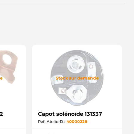
de
Stock sur demande
32
Capot solénoïde 131337
Ref. AtelierD :
40000228