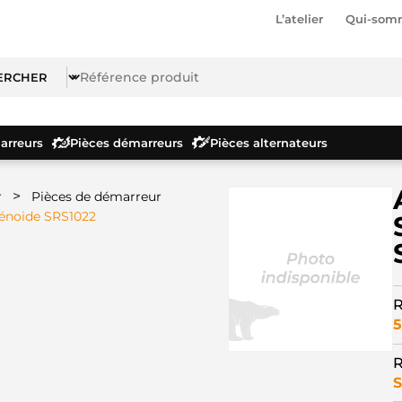
L’atelier
Qui-som
rreurs
Pièces démarreurs
Pièces alternateurs
>
r
Pièces de démarreur
lénoide SRS1022
R
5
R
S