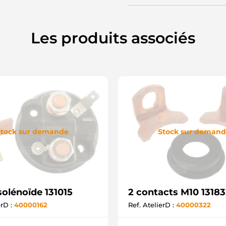
Les produits associés
tock sur demande
Stock sur deman
solénoïde 131015
2 contacts M10 1318
erD :
40000162
Ref. AtelierD :
40000322