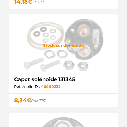
14,18
€
Prix TTC
Stock sur demande
Capot solénoïde 131345
Ref. AtelierD :
40000232
8,34
€
Prix TTC