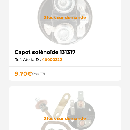
Stock sur demande
Capot solénoïde 131317
Ref. AtelierD :
40000222
9,70
€
Prix TTC
Stock sur demande