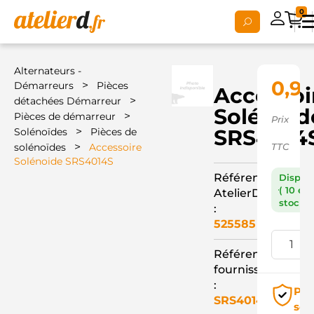
0
Alternateurs -
0,92
>
Démarreurs
Pièces
Accessoi
>
détachées Démarreur
Solénoid
>
Pièces de démarreur
Prix
>
SRS4014
Solénoïdes
Pièces de
>
solénoïdes
Accessoire
TTC
Solénoide SRS4014S
Référence
Dispon
( 10 en
AtelierD
stock )
:
525585
Référence
fournisseur
:
Pai
SRS4014S
séc