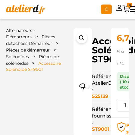
0
Alternateurs -
6,76
>
Démarreurs
Pièces
Accessoi
>
détachées Démarreur
Solénoid
>
Pièces de démarreur
Prix
>
ST9001
Solénoïdes
Pièces de
>
solénoïdes
Accessoire
TTC
Solénoide ST9001
Référence
Dispon
( 10 en
AtelierD
stock )
:
525139
Référence
fournisseur
:
Pai
ST9001
séc