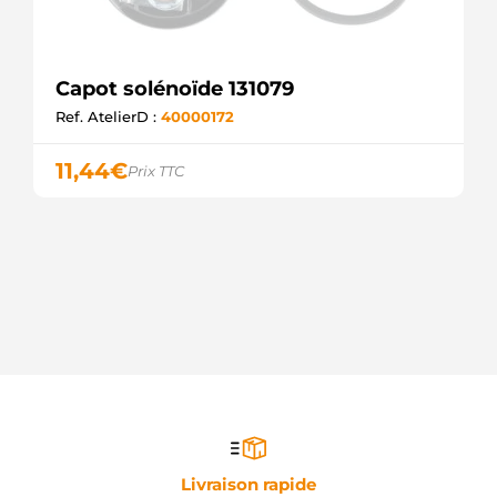
Capot solénoïde 131079
Ref. AtelierD :
40000172
11,44
€
Prix TTC
Livraison rapide