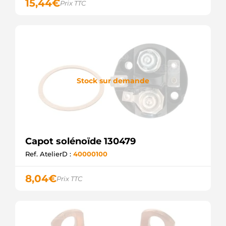
15,44
€
Prix TTC
Stock sur demande
Capot solénoïde 130479
Ref. AtelierD :
40000100
8,04
€
Prix TTC