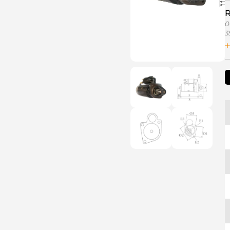
R
0
3