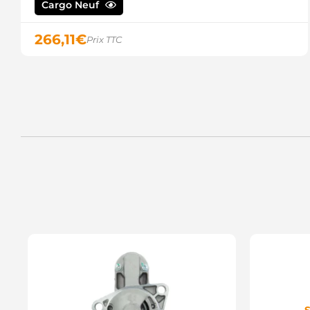
Cargo Neuf
266,11
€
Prix TTC
S