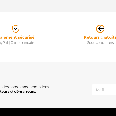
aiement sécurisé
Retours gratuit
yPal | Carte bancaire
Sous conditions
us les bons plans, promotions,
ateurs
et
démarreurs
.