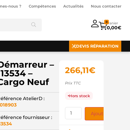
mes-nous ?
Compétences
Actualités
Nous contacter
0
0,00
€
DEVIS RÉPARATION
Démarreur –
266,11
€
113534 –
Cargo Neuf
Prix TTC
Hors stock
éférence AtelierD :
018903
Ajouter au panie
éférence fournisseur :
13534