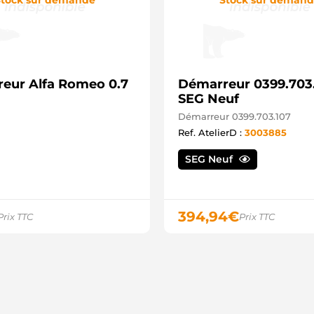
eur Alfa Romeo 0.7
Démarreur 0399.703.
SEG Neuf
Démarreur 0399.703.107
Ref. AtelierD :
3003885
SEG Neuf
394,94
€
Prix TTC
Prix TTC