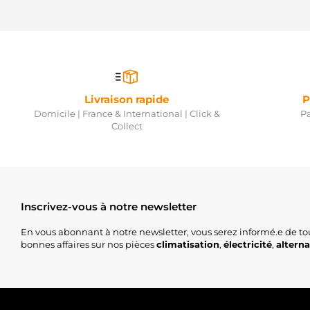
Livraison rapide
P
Domicile | France & International | Click &
Pa
Collect
Inscrivez-vous à notre newsletter
En vous abonnant à notre newsletter, vous serez informé.e de to
bonnes affaires sur nos pièces
climatisation
,
électricité
,
altern