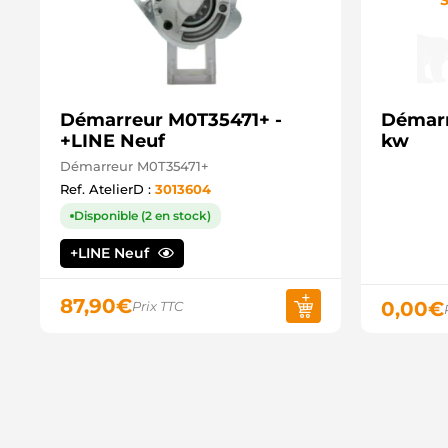
Démarreur M0T35471+ -
Démarr
+LINE Neuf
kw
Démarreur M0T35471+
Ref. AtelierD :
3013604
Disponible (2 en stock)
+LINE Neuf
87,90
€
0,00
€
Prix TTC