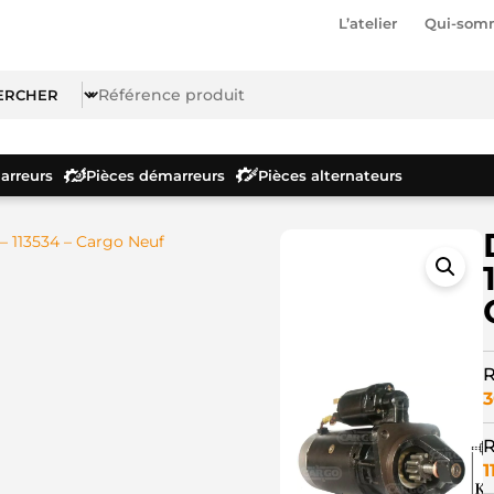
L’atelier
Qui-som
rreurs
Pièces démarreurs
Pièces alternateurs
 113534 – Cargo Neuf
R
3
R
1