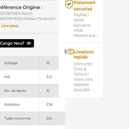
Paiement
éférence Origine :
sécurisé
001367069 Bosch
PayPal |
581576M02A Massey Ferguson
Carte
bancaire
Lire plus
VISA,
MasterCard...
Cargo Neuf
Livraison
rapide
Voltage
12
Domicile |
Click &
Collect |
kW
3.0
Votre colis
expédié
sous 24h
No. de dents
10
Rotation
CW
Type couronne
Dd